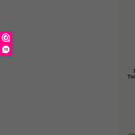
10
To