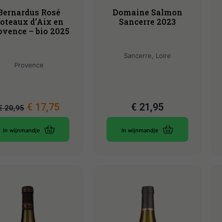
Bernardus Rosé
Domaine Salmon
oteaux d’Aix en
Sancerre 2023
ovence – bio 2025
Sancerre, Loire
Provence
€
17,75
€
21,95
€
20,95
In wijnmandje
In wijnmandje