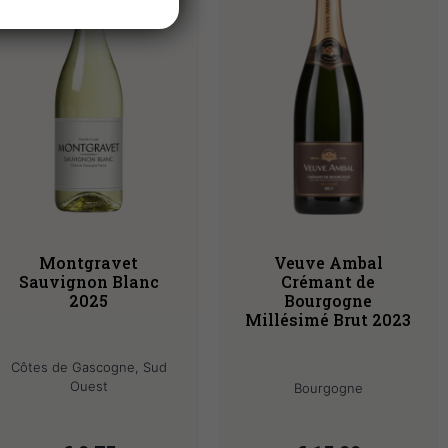
Montgravet
Veuve Ambal
Sauvignon Blanc
Crémant de
2025
Bourgogne
Millésimé Brut 2023
Côtes de Gascogne, Sud
Ouest
Bourgogne