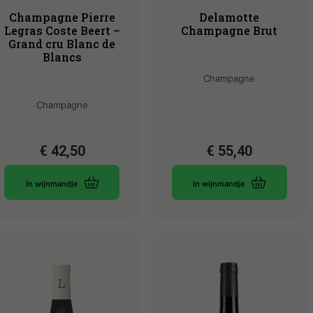
Champagne Pierre
Delamotte
Legras Coste Beert –
Champagne Brut
Grand cru Blanc de
Blancs
Champagne
Champagne
€
42,50
€
55,40
In wijnmandje
In wijnmandje