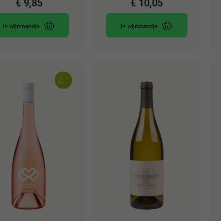
€
9,85
€
10,05
In wijnmandje
In wijnmandje