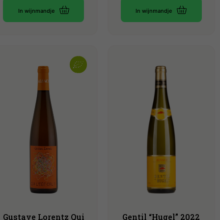
In wijnmandje
In wijnmandje
Gustave Lorentz Qui
Gentil “Hugel” 2022