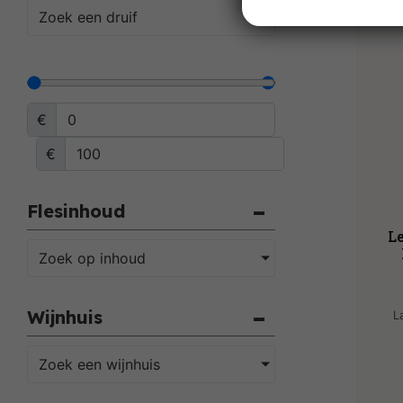
Zoek een druif
€
€
Flesinhoud
L
Zoek op inhoud
Wijnhuis
L
Zoek een wijnhuis