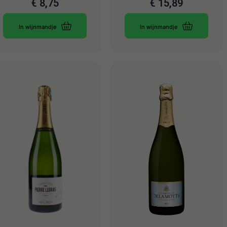
€
8,75
€
15,89
In wijnmandje
In wijnmandje