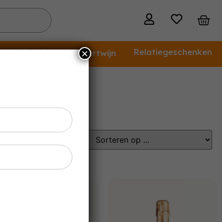
holvrije wijn
Relatiegeschenken
×
Dessertwijn