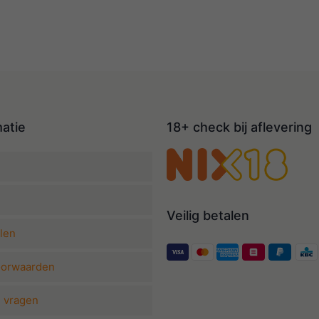
matie
18+ check bij aflevering
Veilig betalen
len
oorwaarden
e vragen