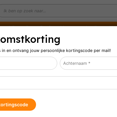
Witte wijn
Rosé
Mousserende wijn
Alco
omstkorting
s in en ontvang jouw persoonlijke
kortingscode per mail!
OC
at 1–16 van de 52 resultaten wordt getoond