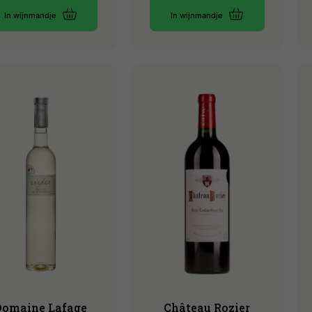
In wijnmandje
In wijnmandje
Domaine Lafage
Château Rozier