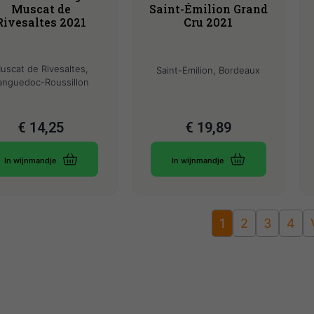
Muscat de
Saint-Émilion Grand
Rivesaltes 2021
Cru 2021
uscat de Rivesaltes,
Saint-Emilion, Bordeaux
anguedoc-Roussillon
€
14,25
€
19,89
In wijnmandje
In wijnmandje
1
2
3
4