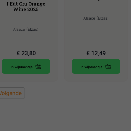
l’Eût Cru Orange
Wine 2025
Alsace (Elzas)
Alsace (Elzas)
€
23,80
€
12,49
In wijnmandje
In wijnmandje
Volgende