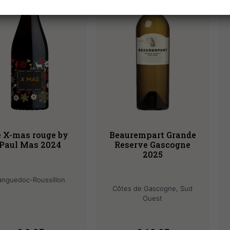
e X-mas rouge by
Beaurempart Grande
Paul Mas 2024
Reserve Gascogne
2025
anguedoc-Roussillon
Côtes de Gascogne, Sud
Ouest