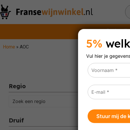
Rode wijn
5%
welk
Home
»
AOC
Vul hier je gegeven
A
Regio
Resulta
Zoek een regio
Druif