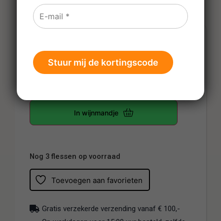
€
17,75
€
20,95
Prijs per fles
-
+
In wijnmandje
Nog 3 flessen op voorraad
Toevoegen aan favorieten
Gratis verzekerde verzending vanaf € 100,-