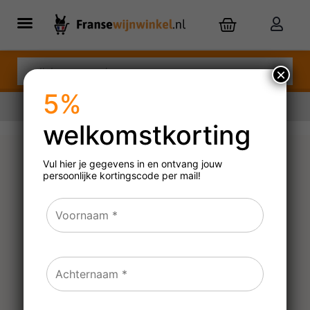
×
5%
welkomstkorting
Nu besteld,
zaterdag
in huis
Vul hier je gegevens in en ontvang jouw
persoonlijke
kortingscode per mail!
Bernardus Rosé Coteaux
d’Aix en Provence – bio
2025