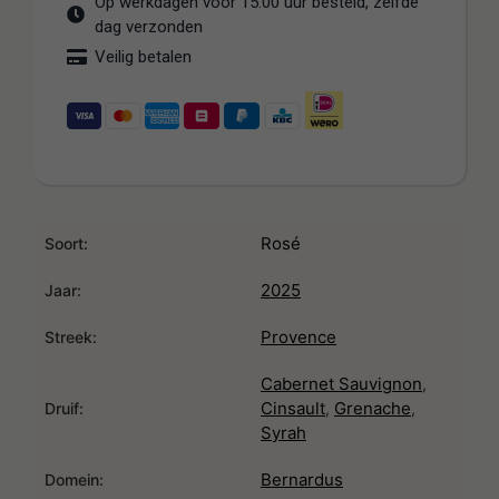
Op werkdagen voor 15:00 uur besteld, zelfde
dag verzonden
Veilig betalen
Rosé
Soort:
2025
Jaar:
Provence
Streek:
Cabernet Sauvignon
,
Cinsault
Grenache
,
,
Druif:
Syrah
Bernardus
Domein: