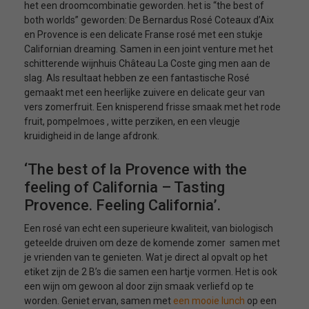
het een droomcombinatie geworden. het is “the best of
both worlds” geworden: De Bernardus Rosé Coteaux d’Aix
en Provence is een delicate Franse rosé met een stukje
Californian dreaming. Samen in een joint venture met het
schitterende wijnhuis Château La Coste ging men aan de
slag. Als resultaat hebben ze een fantastische Rosé
gemaakt met een heerlijke zuivere en delicate geur van
vers zomerfruit. Een knisperend frisse smaak met het rode
fruit, pompelmoes , witte perziken, en een vleugje
kruidigheid in de lange afdronk.
‘The best of la Provence with the
feeling of California – Tasting
Provence. Feeling California’.
Een rosé van echt een superieure kwaliteit, van biologisch
geteelde druiven om deze de komende zomer samen met
je vrienden van te genieten. Wat je direct al opvalt op het
etiket zijn de 2 B’s die samen een hartje vormen. Het is ook
een wijn om gewoon al door zijn smaak verliefd op te
worden. Geniet ervan, samen met
een mooie lunch
op een