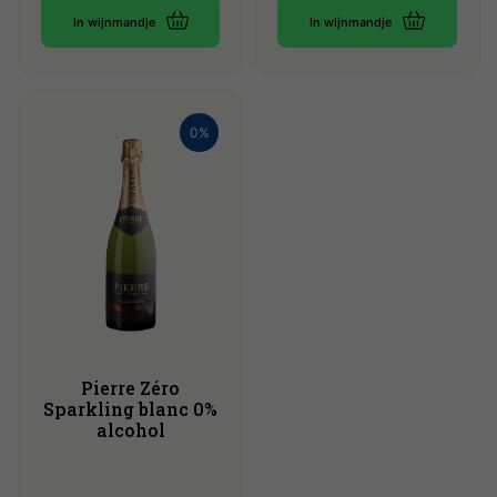
In wijnmandje
In wijnmandje
0%
Pierre Zéro
Sparkling blanc 0%
alcohol