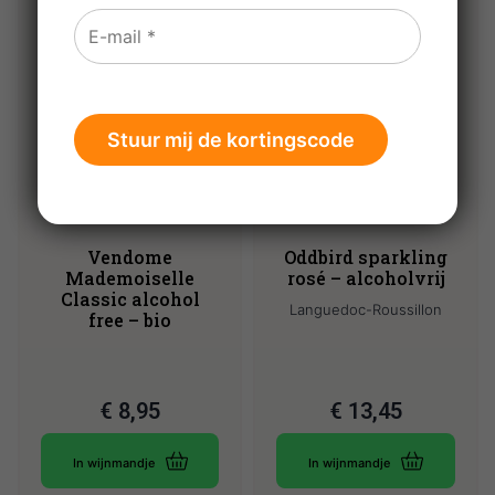
0%
0%
Vendome
Oddbird sparkling
Mademoiselle
rosé – alcoholvrij
Classic alcohol
Languedoc-Roussillon
free – bio
€
8,95
€
13,45
In wijnmandje
In wijnmandje