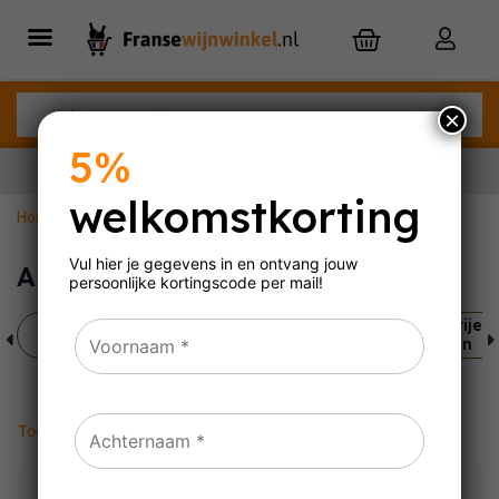
×
5%
welkomstkorting
Home
»
Alcoholvrije mousserende wijn
Nu besteld,
dinsdag
in huis
Vul hier je gegevens in en ontvang jouw
Alcoholvrije mousserende wijn
persoonlijke
kortingscode per mail!
Alle alcoholvrije
Alcoholvrije witte
Alcoholvrije 
wijnen
wijn
wijn
Toont alle 5 resultaten