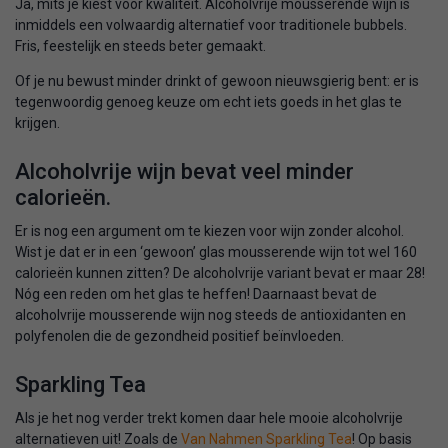
Ja, mits je kiest voor kwaliteit. Alcoholvrije mousserende wijn is
inmiddels een volwaardig alternatief voor traditionele bubbels.
Fris, feestelijk en steeds beter gemaakt.
Of je nu bewust minder drinkt of gewoon nieuwsgierig bent: er is
tegenwoordig genoeg keuze om echt iets goeds in het glas te
krijgen.
Alcoholvrije wijn bevat veel minder
calorieën.
Er is nog een argument om te kiezen voor wijn zonder alcohol.
Wist je dat er in een ‘gewoon’ glas mousserende wijn tot wel 160
calorieën kunnen zitten? De alcoholvrije variant bevat er maar 28!
Nóg een reden om het glas te heffen! Daarnaast bevat de
alcoholvrije mousserende wijn nog steeds de antioxidanten en
polyfenolen die de gezondheid positief beïnvloeden.
Sparkling Tea
Als je het nog verder trekt komen daar hele mooie alcoholvrije
alternatieven uit! Zoals de
Van Nahmen Sparkling Tea
! Op basis