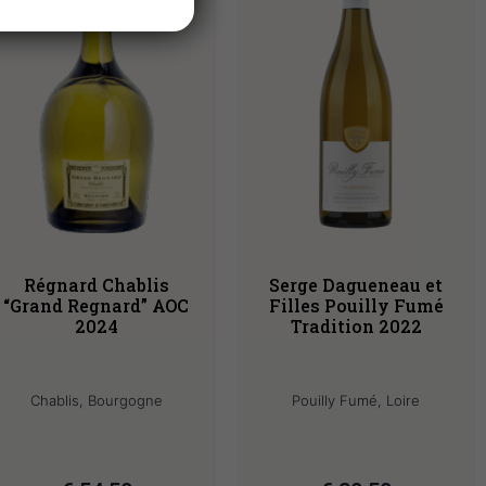
Régnard Chablis
Serge Dagueneau et
“Grand Regnard” AOC
Filles Pouilly Fumé
2024
Tradition 2022
Chablis, Bourgogne
Pouilly Fumé, Loire