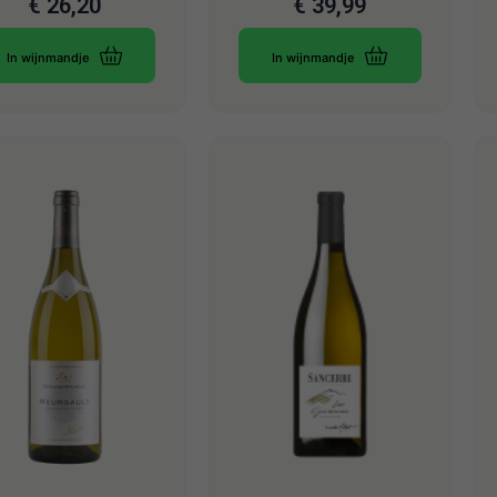
€
26,20
€
39,99
In wijnmandje
In wijnmandje