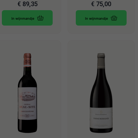
€
89,35
€
75,00
In wijnmandje
In wijnmandje