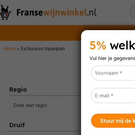
Rode wijn
5%
welk
Home
»
Exclusieve topwijnen
Vul hier je gegeven
Ex
Regio
Resulta
Zoek een regio
Druif