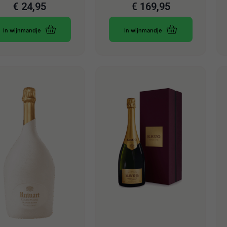
€
24,95
€
169,95
In wijnmandje
In wijnmandje