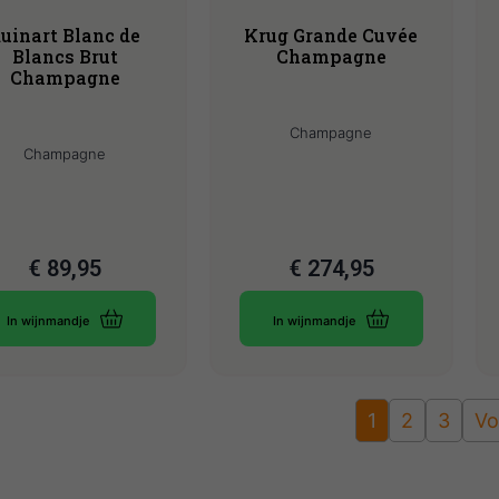
uinart Blanc de
Krug Grande Cuvée
Blancs Brut
Champagne
Champagne
Champagne
Champagne
€
89,95
€
274,95
In wijnmandje
In wijnmandje
1
2
3
Vo