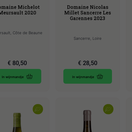
omaine Michelot
Domaine Nicolas
Meursault 2020
Millet Sancerre Les
Garennes 2023
sault, Côte de Beaune
Sancerre, Loire
€
80,50
€
28,50
In wijnmandje
In wijnmandje