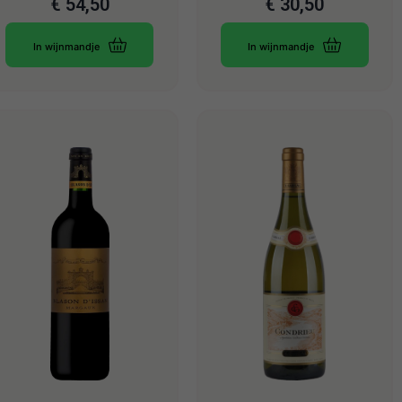
€
54,50
€
30,50
In wijnmandje
In wijnmandje