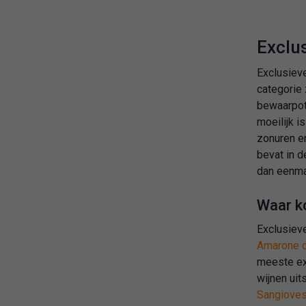
Exclu
Exclusieve
categorie 
bewaarpot
moeilijk i
zonuren en
bevat in d
dan eenmaa
Waar k
Exclusiev
Amarone de
meeste ex
wijnen uit
Sangiove