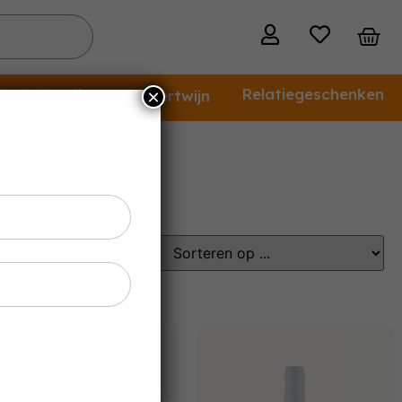
holvrije wijn
Relatiegeschenken
×
Dessertwijn