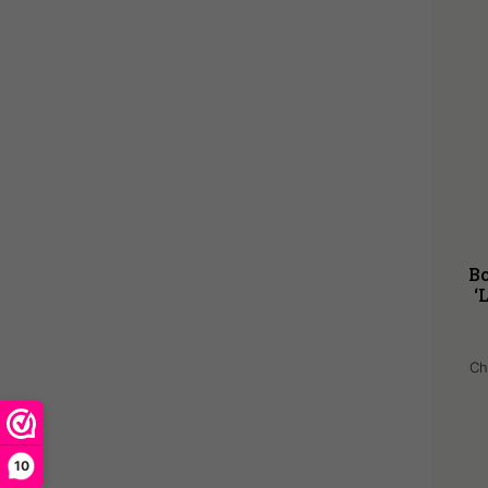
Bo
‘
Ch
10