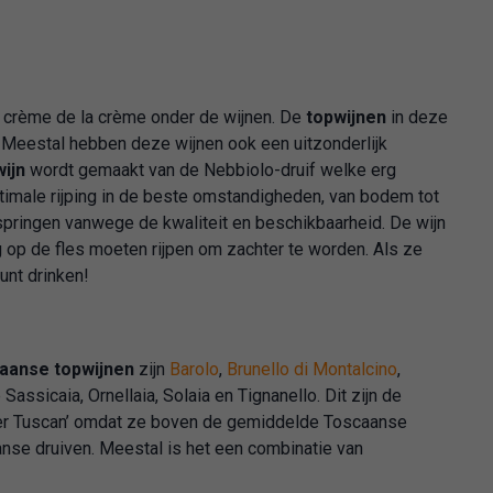
e crème de la crème onder de wijnen. De
topwijnen
in deze
. Meestal hebben deze wijnen ook een uitzonderlijk
wijn
wordt gemaakt van de Nebbiolo-druif welke erg
ptimale rijping in de beste omstandigheden, van bodem tot
 springen vanwege de kwaliteit en beschikbaarheid. De wijn
g op de fles moeten rijpen om zachter te worden. Als ze
unt drinken!
liaanse topwijnen
zijn
Barolo
,
Brunello di Montalcino
,
assicaia, Ornellaia, Solaia en Tignanello. Dit zijn de
per Tuscan’ omdat ze boven de gemiddelde Toscaanse
anse druiven. Meestal is het een combinatie van