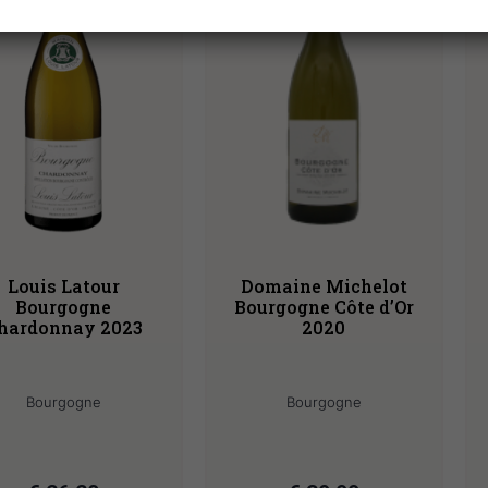
Louis Latour
Domaine Michelot
Bourgogne
Bourgogne Côte d’Or
hardonnay 2023
2020
Bourgogne
Bourgogne