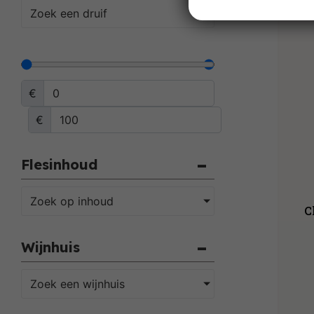
Zoek een druif
€
€
Flesinhoud
Zoek op inhoud
C
Wijnhuis
Zoek een wijnhuis