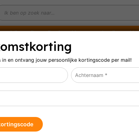
Witte wijn
Rosé
Mousserende wijn
Alco
omstkorting
s in en ontvang jouw persoonlijke
kortingscode per mail!
clusieve topwijnen
at 1–16 van de 36 resultaten wordt getoond