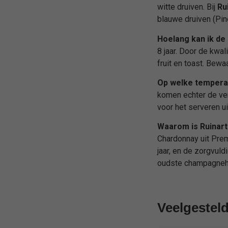
witte druiven. Bij
Ru
blauwe druiven (Pin
Hoelang kan ik de
8 jaar. Door de kwal
fruit en toast. Bewa
Op welke temperat
komen echter de ver
voor het serveren ui
Waarom is Ruinar
Chardonnay uit Prem
jaar, en de zorgvuld
oudste champagnehu
Veelgestel