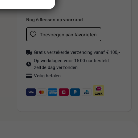
Nog 6 flessen op voorraad
Toevoegen aan favorieten
Gratis verzekerde verzending vanaf € 100,-
Op werkdagen voor 15:00 uur besteld,
zelfde dag verzonden
Veilig betalen