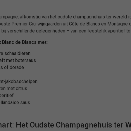
mpagne, afkomstig van het oudste champagnehuis ter wereld is h
este Premier Cru-wijngaarden uit Côte de Blancs en Montagne d
bij verschillende gelegenheden – van een feestelijk aperitief tot
 Blanc de Blancs met:
e schaaldieren
eft met botersaus
s of dorade
int-jakobsschelpen
ten met citrus
eritief
llandaise saus
nart: Het Oudste Champagnehuis ter W