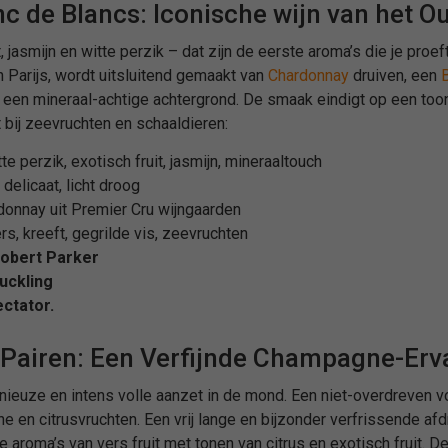
nc de Blancs: Iconische wijn van het
it, jasmijn en witte perzik – dat zijn de eerste aroma’s die je proe
 Parijs, wordt uitsluitend gemaakt van
Chardonnay
druiven, een
 een mineraal-achtige achtergrond. De smaak eindigt op een too
bij zeevruchten en schaaldieren:
te perzik, exotisch fruit, jasmijn, mineraaltouch
t, delicaat, licht droog
donnay uit Premier Cru wijngaarden
ers, kreeft, gegrilde vis, zeevruchten
Robert Parker
uckling
ctator.
Pairen: Een Verfijnde Champagne-Erv
ieuze en intens volle aanzet in de mond. Een niet-overdreven 
ne en citrusvruchten. Een vrij lange en bijzonder verfrissende a
e aroma’s van vers fruit met tonen van citrus en exotisch fruit. D