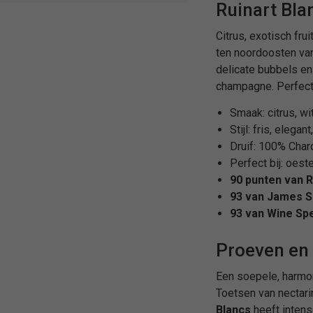
Ruinart Bla
Citrus, exotisch fru
ten noordoosten van
delicate bubbels en
champagne. Perfect 
Smaak: citrus, wit
Stijl: fris, elegan
Druif: 100% Char
Perfect bij: oest
90 punten van 
93 van James S
93 van Wine Spe
Proeven en 
Een soepele, harmon
Toetsen van nectari
Blancs
heeft intens