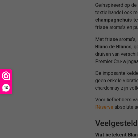
Geïnspireerd op de 
textielhandel ook m
champagnehuis te
frisse aroma’s en p
Met frisse aroma’s,
Blanc de Blancs
, 
druiven van verschi
Premier Cru-wijnga
De imposante kelder
geen enkele vibrati
chardonnay zijn vol
10
Voor liefhebbers v
Réserve
absolute aa
Veelgesteld
Wat betekent Blan