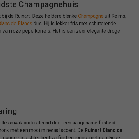
 Oudste Champagnehuis
ft bij de Ruinart. Deze heldere blanke
Champagne
uit Reims,
Blanc de Blancs
dus. Hij is lekker fris met schitterende
n van roze peperkorrels. Het is een zeer elegante droge
aring
volle smaak ondersteund door een aangename frisheid.
fdronk met een mooi mineraal accent. De
Ruinart Blanc de
e mousse is echter heel verfijnd en romig, met een lange,