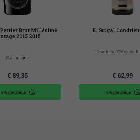
Perrier Brut Millésimé
E. Guigal Condrieu
ntage 2015 2015
Condrieu, Côtes du R
Champagne
€
89,35
€
62,99
In wijnmandje
In wijnmandje