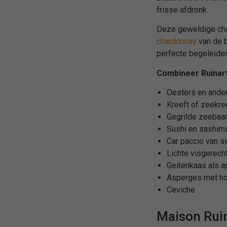
frisse afdronk.
Deze geweldige cha
chardonnay
van de b
perfecte begeleider 
Combineer Ruinart
Oesters en ander
Kreeft of zeekre
Gegrilde zeebaar
Sushi en sashimi
Car paccio van s
Lichte visgerech
Geitenkaas als ap
Asperges met ho
Ceviche
Maison Rui