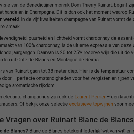
visie van de Benedictijner monnik Dom Thierry Ruinart, begint z
et handelen in Champagne. Dit is dan ook het moment waarop Rui
r wereld
. In de vijf kwaliteiten champagne van Ruinart vormt de
ure smaak.
 levendigheid, puurheid en lichtheid vormt chardonnay de essentie
gemaakt van 100% chardonnay, is de ultieme expressie van deze st
llende jaargangen. Daarvan is 20 tot 25% reserve wijn die uit d
arden uit Côte de Blancs en Montagne de Reims.
s van Ruinart gaan tot 38 meter diep. Hier is de temperatuur con
e door – perfecte omstandigheden voor het vergisten en rijpen va
ledige aromatische rijkdom.
an elegante champagnes zijn ook de
Laurent Perrier
– een kracht
nraders. Of bekijk onze selectie
exclusieve topwijnen
voor meer
e Vragen over Ruinart Blanc de Blancs
c de Blancs?
Blanc de Blancs betekent letterlijk ‘wit van wit’ 