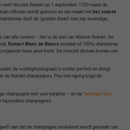
ijn neef Nicolas Ruinart op 1 september 1729 naast de
nart officieel wordt geboren en dat maakt het
het oudste
 chardonnay druif de ‘gouden draad’ met zijn levendige,
 van alle cuvées – het is de ziel van Maison Ruinart. De
ijl.
Ruinart Blanc de Blancs
bestaat uit 100% chardonnay
e voorgaande twee jaren komt. De meeste druiven komen van
stant, de vochtigheidsgraad is echter perfect en dringt
n de Ruinart champagnes. Pas met rijping krijgt de
ige champagne met veel karakter – en de
Taittinger Brut
 bijzondere champagnes.
en geeft aan dat de champagne uitsluitend wordt gemaakt van