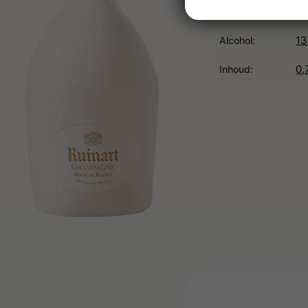
Ru
Domein:
1
Alcohol:
0,
Inhoud: