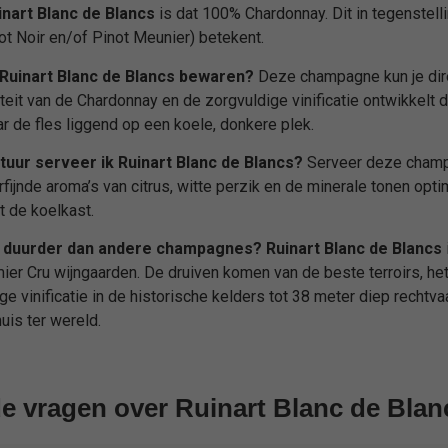
inart Blanc de Blancs
is dat 100% Chardonnay. Dit in tegenstell
ot Noir en/of Pinot Meunier) betekent.
 Ruinart Blanc de Blancs bewaren?
Deze champagne kun je dire
iteit van de Chardonnay en de zorgvuldige vinificatie ontwikkelt
ar de fles liggend op een koele, donkere plek.
uur serveer ik Ruinart Blanc de Blancs?
Serveer deze champ
fijnde aroma’s van citrus, witte perzik en de minerale tonen opti
t de koelkast.
t duurder dan andere champagnes?
Ruinart Blanc de Blancs
ier Cru wijngaarden. De druiven komen van de beste terroirs, h
ige vinificatie in de historische kelders tot 38 meter diep rechtva
is ter wereld.
de vragen over Ruinart Blanc de Bl