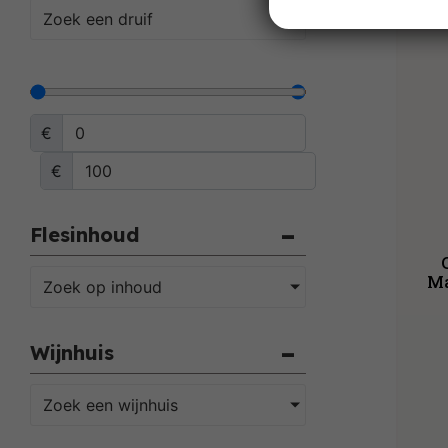
Zoek een druif
€
€
Flesinhoud
Ma
Zoek op inhoud
Wijnhuis
Zoek een wijnhuis