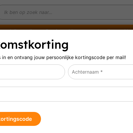
Witte wijn
Rosé
Mousserende wijn
Alco
omstkorting
s in en ontvang jouw persoonlijke
kortingscode per mail!
rdeaux Grand Cru Clas
le 14 resultaten