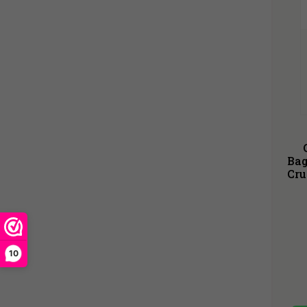
Bag
Cru
10