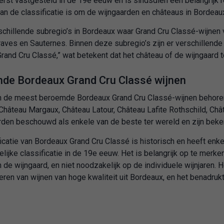
erst vastgesteld in de 19e eeuw en is sindsdien een belangrijk r
an de classificatie is om de wijngaarden en châteaus in Bordeaux
erschillende subregio’s in Bordeaux waar Grand Cru Classé-wijne
raves en Sauternes. Binnen deze subregio’s zijn er verschillende
rand Cru Classé,” wat betekent dat het château of de wijngaard t
de Bordeaux Grand Cru Classé wijnen
n de meest beroemde Bordeaux Grand Cru Classé-wijnen behoren 
Château Margaux, Château Latour, Château Lafite Rothschild, Ch
rden beschouwd als enkele van de beste ter wereld en zijn beke
icatie van Bordeaux Grand Cru Classé is historisch en heeft en
lijke classificatie in de 19e eeuw. Het is belangrijk op te merke
 de wijngaard, en niet noodzakelijk op de individuele wijnjaren. 
eren van wijnen van hoge kwaliteit uit Bordeaux, en het benadrukt