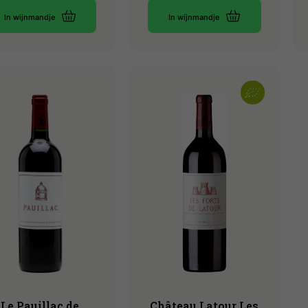
In wijnmandje
In wijnmandje
Le Pauillac de
Château Latour Les