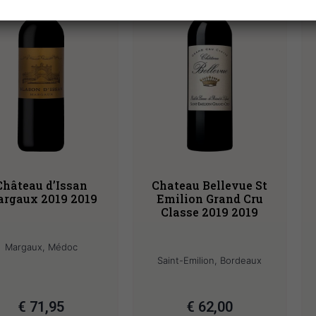
Château d’Issan
Chateau Bellevue St
rgaux 2019 2019
Emilion Grand Cru
Classe 2019 2019
Margaux, Médoc
Saint-Emilion, Bordeaux
€
71,95
€
62,00