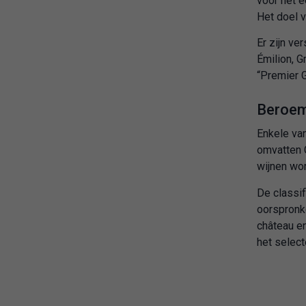
voor het e
Het doel v
Er zijn v
Émilion, G
“Premier G
Beroem
Enkele va
omvatten 
wijnen wo
De classif
oorspronke
château en
het select