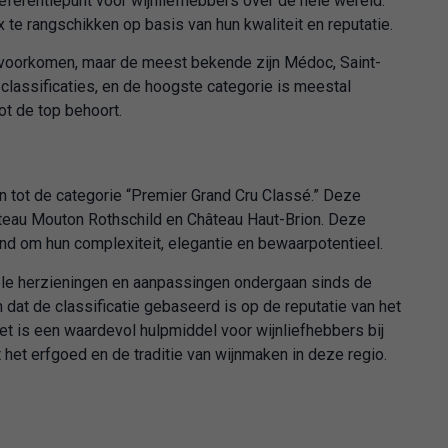
eferentiepunt voor wijnliefhebbers over de hele wereld.
 te rangschikken op basis van hun kwaliteit en reputatie.
n voorkomen, maar de meest bekende zijn Médoc, Saint-
 classificaties, en de hoogste categorie is meestal
ot de top behoort.
tot de categorie “Premier Grand Cru Classé.” Deze
âteau Mouton Rothschild en Château Haut-Brion. Deze
nd om hun complexiteit, elegantie en bewaarpotentieel.
kele herzieningen en aanpassingen ondergaan sinds de
n dat de classificatie gebaseerd is op de reputatie van het
Het is een waardevol hulpmiddel voor wijnliefhebbers bij
 het erfgoed en de traditie van wijnmaken in deze regio.