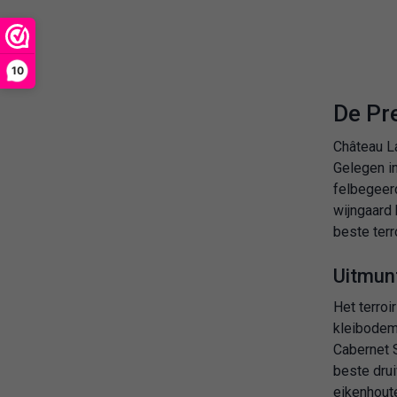
10
De Pr
Château La
Gelegen in
felbegeerd
wijngaard 
beste terr
Uitmun
Het terroi
kleibodems
Cabernet S
beste drui
eikenhoute