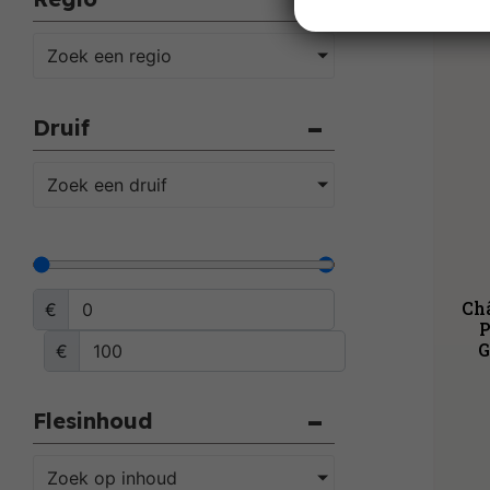
Zoek een regio
Druif
Zoek een druif
Ch
€
P
G
€
Flesinhoud
Zoek op inhoud