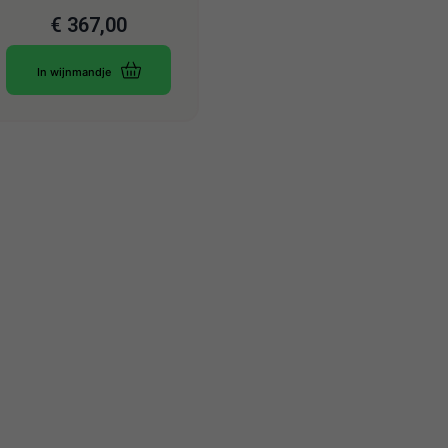
€
367,00
In wijnmandje