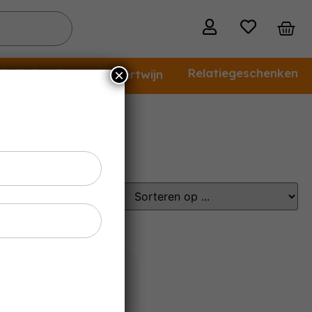
holvrije wijn
Relatiegeschenken
×
Dessertwijn