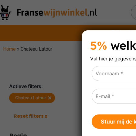
Rode wijn
5%
welk
Home
»
Chateau Latour
Vul hier je gegeven
Ch
Actieve filters:
×
Chateau Latour
Toont al
Reset filters x
Regio