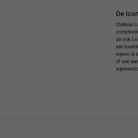
De Ico
Château La
complexite
ze ook Les
aan kwalit
wijnen is
of een aan
wijnwereld