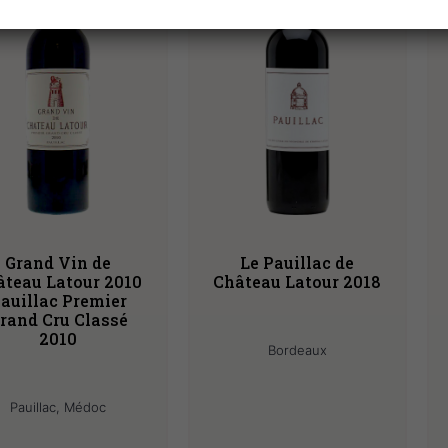
Grand Vin de
Le Pauillac de
âteau Latour 2010
Château Latour 2018
auillac Premier
rand Cru Classé
2010
Bordeaux
Pauillac, Médoc