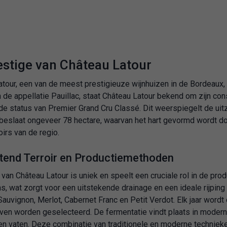
estige van Château Latour
tour, een van de meest prestigieuze wijnhuizen in de Bordeaux, 
 de appellatie Pauillac, staat Château Latour bekend om zijn con
e status van Premier Grand Cru Classé. Dit weerspiegelt de uitzo
beslaat ongeveer 78 hectare, waarvan het hart gevormd wordt do
oirs van de regio.
tend Terroir en Productiemethoden
r van Château Latour is uniek en speelt een cruciale rol in de pro
, wat zorgt voor een uitstekende drainage en een ideale rijping 
auvignon, Merlot, Cabernet Franc en Petit Verdot. Elk jaar word
ven worden geselecteerd. De fermentatie vindt plaats in moderne 
n vaten. Deze combinatie van traditionele en moderne technieke