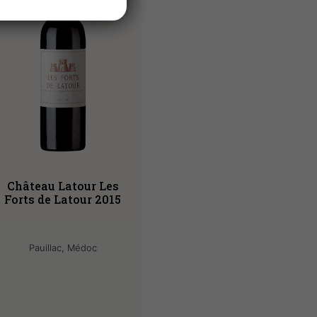
Château Latour Les
Forts de Latour 2015
Pauillac, Médoc