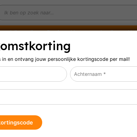
Witte wijn
Rosé
Mousserende wijn
Alco
omstkorting
s in en ontvang jouw persoonlijke
kortingscode per mail!
ateau Latour
le 3 resultaten