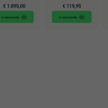
€
1.895,00
€
119,95
In wijnmandje
In wijnmandje