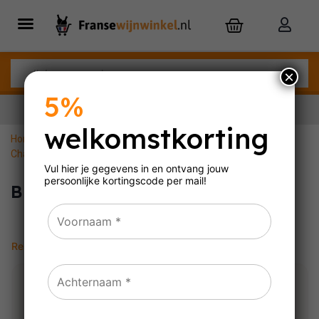
×
5%
welkomstkorting
Home
»
Mousserende wijn
»
Champagne
»
Brut champagne
Nu besteld,
dinsdag
in huis
Vul hier je gegevens in en ontvang jouw
persoonlijke
kortingscode per mail!
Brut champagne
Resultaat 1–16 van de 20 resultaten wordt getoond