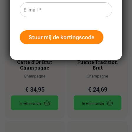
Jean Moutardier
Champagne Baron
Carte d’Or Brut
Fuente Tradition
Champagne
Brut
Champagne
Champagne
€
34,95
€
24,69
In wijnmandje
In wijnmandje