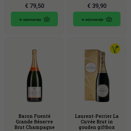
€
79,50
€
39,90
In wijnmandje
In wijnmandje
Baron Fuenté
Laurent-Perrier La
Grande Réserve
Cuvée Brut in
Brut Champagne
gouden giftbox