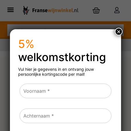
×
5%
welkomstkorting
Nu besteld,
zaterdag
in huis
Vul hier je gegevens in en ontvang jouw
persoonlijke
kortingscode per mail!
Taittinger Brut Réserve
N.V.