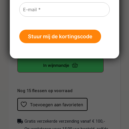
€
57,69
Prijs per fles
-
+
In wijnmandje
Nog 15 flessen op voorraad
Toevoegen aan favorieten
Gratis verzekerde verzending vanaf € 100,-