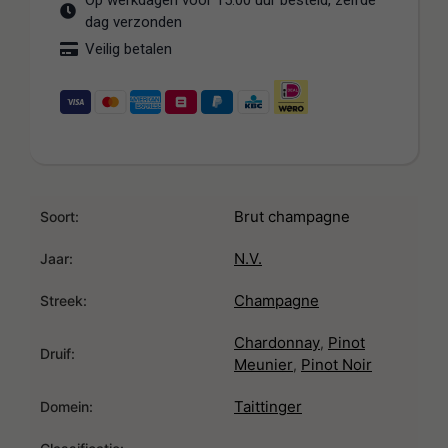
Op werkdagen voor 15:00 uur besteld, zelfde
dag verzonden
Veilig betalen
Brut champagne
Soort:
N.V.
Jaar:
Champagne
Streek:
Chardonnay
Pinot
,
Druif:
Meunier
Pinot Noir
,
Taittinger
Domein: