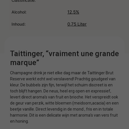
Classificatie:
12,5%
Alcohol:
0,75 Liter
Inhoud:
Taittinger, “vraiment une grande
marque”
Champagne drink je niet elke dag maar de Taittinger Brut
Reserve werkt echt wel verslavend! Prachtig goudgeel van
kleur. De bubbels zijn fijn, terwijl het schuim discreet is en
toch blijft hangen. De neus, heel erg open en expressief,
levert direct aroma’s van fruit en brioche. Het verspreidt ook
de geur van perzik, witte bloemen (meidoorn,acacia) en een
beetje vanille. Direct levendig in de mond , fris en in totale
harmonie. Dit is een delicate wijn met aroma’s van vers fruit
en honing.