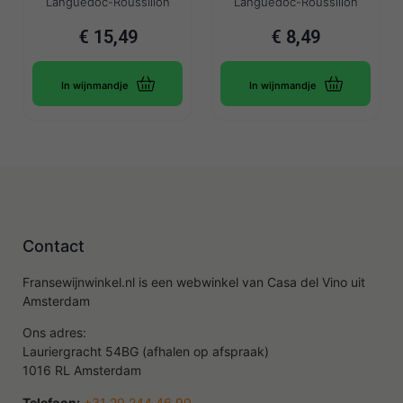
Languedoc-Roussillon
Languedoc-Roussillon
€
15,49
€
8,49
In wijnmandje
In wijnmandje
Contact
Fransewijnwinkel.nl is een webwinkel van Casa del Vino uit
Amsterdam
Ons adres:
Lauriergracht 54BG (afhalen op afspraak)
1016 RL Amsterdam
Telefoon:
+31 20 244 46 90