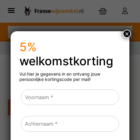
×
5%
welkomstkorting
Nu besteld,
zaterdag
in huis
Vul hier je gegevens in en ontvang jouw
persoonlijke
kortingscode per mail!
Château Gazin
2020