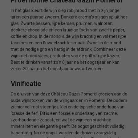
Proefnotitie Château Gazin Pomerol
In het glas kleurt de wijn diep robijnrood met in zijn jonge
jaren een paarse zweem. Donkere aroma’s stijgen op uit het
glas. Zwarte bessen, rijpe kersen, pruimen, walnoten,
donkere chocolade en een kruidige toets van zwarte peper,
koffie en drop. In de mond is de wijn krachtig en vol met rijpe
tannines en een fluweelzachte smaak. Zwoel in de mond
met de nodige grip en hartig in de afdronk. Combineer deze
wijn met rood vlees, producten van de grill of rijpe kazen.
Best te drinken vanaf zo’n 6 jaar na het oogstjaar en kan
zeker 20 jaar na het oogstjaar bewaard worden.
Vinificatie
De druiven van deze Château Gazin Pomerol groeien aan de
oude wijnstokken van de wijngaarden in Pomerol. De bodem
zit hier vol met steentjes, klei en de typische onderlaag van
‘crasse de fer’. Dit is een fossiele onderlaag van zachte,
ijzerhoudende zandsteen wat de wijn een prachtige
mineraliteit en elegantie geeft. De oogst geschiedt volledig
handmatig. Na de oogst worden de druiven zorgvuldig