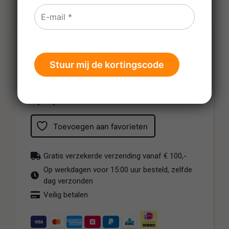
€
144,78
Prijs per fles
Tijdelijk uitverkocht
Toevoegen aan favorieten
Gratis verzekerde verzending vanaf € 100,-
Op werkdagen voor 15:00 uur besteld, zelfde
dag verzonden
Veilig betalen