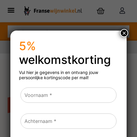
×
5%
welkomstkorting
Nu besteld,
dinsdag
in huis
Vul hier je gegevens in en ontvang jouw
persoonlijke
kortingscode per mail!
Louis Latour Chablis La
Chanfleure
2023