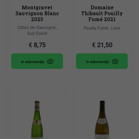
Montgravet
Domaine
Sauvignon Blanc
Thibault Pouilly
2025
Fumé 2021
Côtes de Gascogne,
Pouilly Fumé, Loire
Sud Ouest
€
8,75
€
21,50
In wijnmandje
In wijnmandje