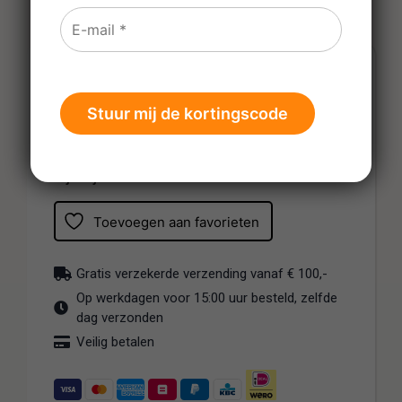
€
28,20
Prijs per fles
Tijdelijk uitverkocht
Toevoegen aan favorieten
Gratis verzekerde verzending vanaf € 100,-
Op werkdagen voor 15:00 uur besteld, zelfde
dag verzonden
Veilig betalen