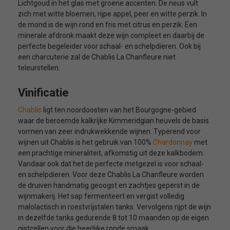
Lichtgoud in het glas met groene accenten. De neus vult
zich met witte bloemen, rijpe appel, peer en witte perzik. In
de mond is de wijn rond en fris met citrus en perzik. Een
minerale afdronk maakt deze wijn compleet en daarbij de
perfecte begeleider voor schaal- en schelpdieren. Ook bij
een charcuterie zal de Chablis La Chanfleure niet
teleurstellen.
Vinificatie
Chablis
ligt ten noordoosten van het Bourgogne-gebied
waar de beroemde kalkrijke Kimmeridgian heuvels de basis
vormen van zeer indrukwekkende wijnen. Typerend voor
wijnen uit Chablis is het gebruik van 100%
Chardonnay
met
een prachtige mineraliteit, afkomstig uit deze kalkbodem.
Vandaar ook dat het de perfecte metgezel is voor schaal-
en schelpdieren. Voor deze Chablis La Chanfleure worden
de druiven handmatig geoogst en zachtjes geperst in de
wijnmakerij. Het sap fermenteert en vergist volledig
malolactisch in roestvrijstalen tanks. Vervolgens rijpt de wijn
in dezelfde tanks gedurende 8 tot 10 maanden op de eigen
gistcellen voor die heerlijke ronde smaak.