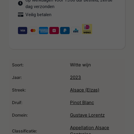
Op werkdagen voor 15:00 uur besteld, zelfde
dag verzonden
Veilig betalen
Witte wijn
Soort:
2023
Jaar:
Alsace (Elzas)
Streek:
Pinot Blanc
Druif:
Gustave Lorentz
Domein:
Appellation Alsace
Classificatie: