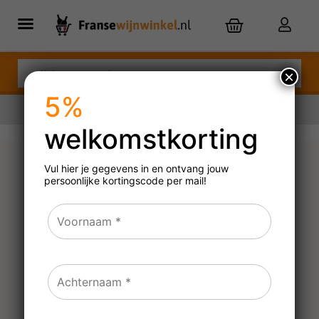
×
5%
welkomstkorting
Nu besteld,
dinsdag
in huis
Vul hier je gegevens in en ontvang jouw
persoonlijke
kortingscode per mail!
Gustave Lorentz Pinot
Blanc Réserve
2023