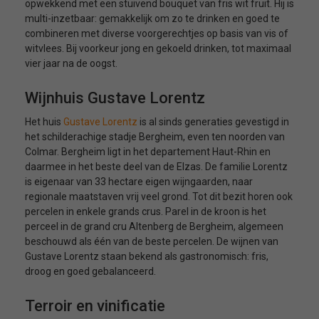
opwekkend met een stuivend bouquet van fris wit fruit. Hij is
multi-inzetbaar: gemakkelijk om zo te drinken en goed te
combineren met diverse voorgerechtjes op basis van vis of
witvlees. Bij voorkeur jong en gekoeld drinken, tot maximaal
vier jaar na de oogst.
Wijnhuis Gustave Lorentz
Het huis
Gustave Lorentz
is al sinds generaties gevestigd in
het schilderachige stadje Bergheim, even ten noorden van
Colmar. Bergheim ligt in het departement Haut-Rhin en
daarmee in het beste deel van de Elzas. De familie Lorentz
is eigenaar van 33 hectare eigen wijngaarden, naar
regionale maatstaven vrij veel grond. Tot dit bezit horen ook
percelen in enkele grands crus. Parel in de kroon is het
perceel in de grand cru Altenberg de Bergheim, algemeen
beschouwd als één van de beste percelen. De wijnen van
Gustave Lorentz staan bekend als gastronomisch: fris,
droog en goed gebalanceerd.
Terroir en vinificatie