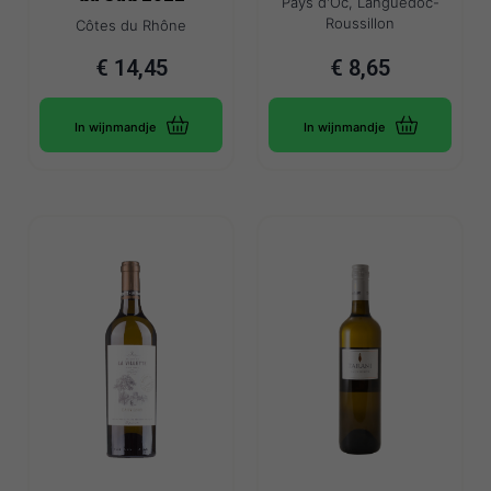
Pays d'Oc, Languedoc-
Roussillon
Côtes du Rhône
€
14,45
€
8,65
In wijnmandje
In wijnmandje