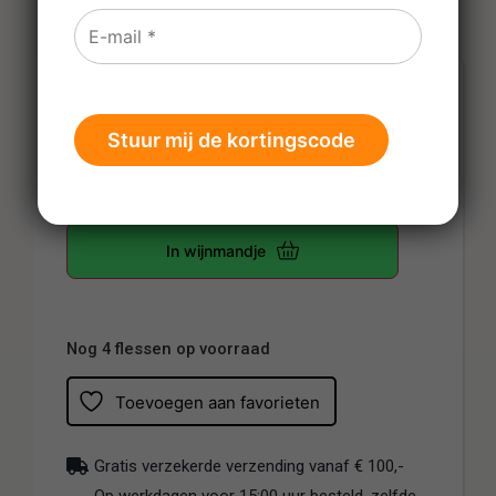
€
12,15
Prijs per fles
-
+
In wijnmandje
Nog 4 flessen op voorraad
Toevoegen aan favorieten
Gratis verzekerde verzending vanaf € 100,-