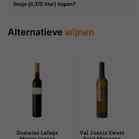
flesje (0,375 liter) kopen?
Alternatieve
wijnen
Domaine Lafage
Val Joanis Sweet
Maury Grenat
Petit Manseng