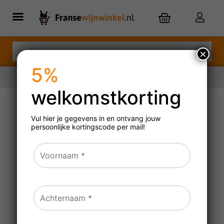
×
5%
welkomstkorting
Nu besteld,
dinsdag
in huis
Vul hier je gegevens in en ontvang jouw
persoonlijke
kortingscode per mail!
Chateau d’Yquem
Sauternes – half flesje
(0,375 liter)
2018