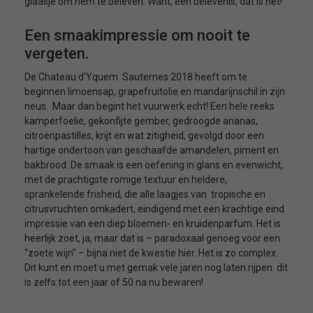
glaasje om hem te beleven. Want, een belevenis, dat is het!
Een smaakimpressie om nooit te
vergeten.
De Chateau d’Yquem Sauternes 2018 heeft om te
beginnen limoensap, grapefruitolie en mandarijnschil in zijn
neus. Maar dan begint het vuurwerk echt! Een hele reeks
kamperfoelie, gekonfijte gember, gedroogde ananas,
citroenpastilles, krijt en wat zitigheid, gevolgd door een
hartige ondertoon van geschaafde amandelen, piment en
bakbrood. De smaak is een oefening in glans en evenwicht,
met de prachtigste romige textuur en heldere,
sprankelende frisheid, die alle laagjes van tropische en
citrusvruchten omkadert, eindigend met een krachtige eind
impressie van een diep bloemen- en kruidenparfum. Het is
heerlijk zoet, ja, maar dat is – paradoxaal genoeg voor een
“zoete wijn” – bijna niet de kwestie hier. Het is zo complex.
Dit kunt en moet u met gemak vele jaren nog laten rijpen. dit
is zelfs tot een jaar of 50 na nu bewaren!