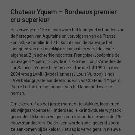
Chateau Yquem – Bordeaux premier
cru superieur
Halverwege de 15e eeuw kwam het landgoed in handen van
de hertogen van Aquitaine en vervolgens van de Franse
koninklijke familie. In 1711 kocht Léon de Sauvage het
landgoed van de koninklijke schatkist en werd de enige
eigenaar. Zijn achterkleindochter, Françoise-Joséphine de
Sauvage d’Yquem, trouwde in 1785 met Louis-Amédée de
Lur Saluces. Yquem bleef in deze familie tot 1999. In mei
2004 vroeg LVMH (Moët Hennessy Louis Vuitton), sinds
1999 belangrijkste aandeelhouders van Château d’Yquem,
Pierre Lurton om het beheer van het landgoed over te
nemen.
Om elke druif op het juiste moment te plukken, loopt men
elk wijngaardperceel – inderdaad, elke individuele wijnstok –
gemiddeld 5 keer na volgens een methode die sinds de 19e
eeuw standaard is. De druiven worden snel geperst zodra
ze aankomen bij de kelder. Het sap is vervolgens in nieuwe