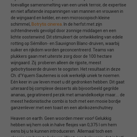
toevallige samensmelting van een uniek terroir, de expertise
en niet aflatende inspanningen van mannen en vrouwen in
de wijngaard en kelder, en een microscopisch kleine
schimmel,
Botrytis cinerea
. In de herfst met zijn
ochtendnevels gevolgd door zonnige middagen en een
lichte oostenwind. Dit stimuleert de ontwikkeling van edele
rotting op Sémillon- en Sauvignon Blanc-druiven, waarbij
suiker en rijkdom worden geconcentreerd. Teams van
plukkers gaan met uiterste zorg door de 100 hectare
wijngaard. Zij proberen alleen de rijpste, meest
gebotrytiseerde druiven te oogsten. Het resultaat in deze
Ch. d’Yquem Sauternes is ook werkelijk uniek te noemen.
Eén keer in uw leven moet u dit gedronken hebben. Dit gaat
uiteraard bij complexe desserts als bijvoorbeeld gegrilde
ananas, gegratineerd perzik met amandelkoekje maar…. de
meest hedonistische combi is toch met een mooie bordje
ganzenlever met een toast en een abrikozenchutney.
Heaven on earth. Geen woorden meer voor! Gelukkig
hebben wij hem ook in halve flesjes van 0,375 l om hem
eens bij u te kunnen introduceren. Allemaal toch een