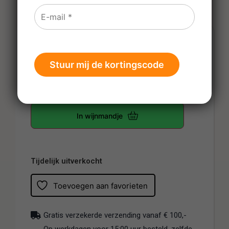
€
210,00
Prijs per fles
-
+
In wijnmandje
Tijdelijk uitverkocht
Toevoegen aan favorieten
Gratis verzekerde verzending vanaf € 100,-