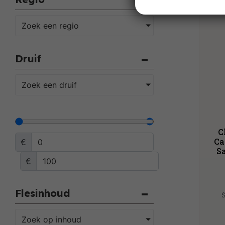
Zoek een regio
Druif
Zoek een druif
C
Ca
€
Sa
€
Flesinhoud
S
Zoek op inhoud