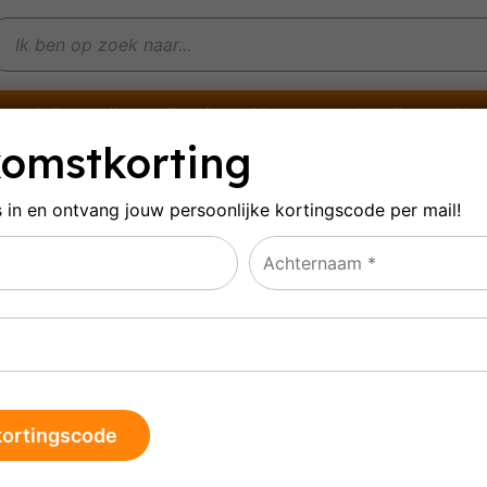
Witte wijn
Rosé
Mousserende wijn
Alco
omstkorting
s in en ontvang jouw persoonlijke
kortingscode per mail!
âteau Rieussec
ultaat