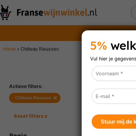
Rode wijn
5%
welk
Home
»
Château Rieussec
Vul hier je gegeven
Ch
Actieve filters:
×
Château Rieussec
Enig res
Reset filters x
Regio