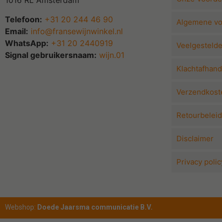
1016 RL Amsterdam
Telefoon:
+31 20 244 46 90
Algemene v
Email:
info@fransewijnwinkel.nl
WhatsApp:
+31 20 2440919
Veelgesteld
Signal gebruikersnaam:
wijn.01
Klachtafhand
Verzendkoste
Retourbeleid
Disclaimer
Privacy polic
Webshop:
Doede Jaarsma communicatie B.V.