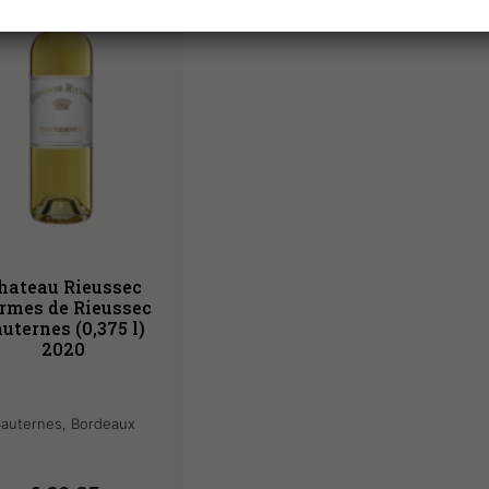
hateau Rieussec
rmes de Rieussec
uternes (0,375 l)
2020
auternes, Bordeaux