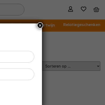
holvrije wijn
Relatiegeschenken
×
Dessertwijn