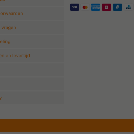
oorwaarden
e vragen
eling
n en levertijd
y