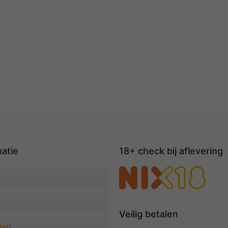
matie
18+ check bij aflevering
Veilig betalen
len