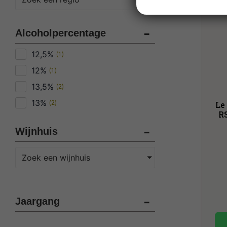
Alcoholpercentage
12,5%
(
1
)
12%
(
1
)
13,5%
(
2
)
13%
(
2
)
Le
R
Wijnhuis
Zoek een wijnhuis
Jaargang