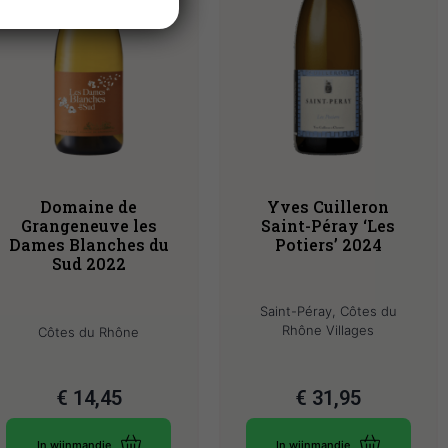
Domaine de
Yves Cuilleron
Grangeneuve les
Saint-Péray ‘Les
Dames Blanches du
Potiers’ 2024
Sud 2022
Saint-Péray, Côtes du
Rhône Villages
Côtes du Rhône
€
14,45
€
31,95
In wijnmandje
In wijnmandje