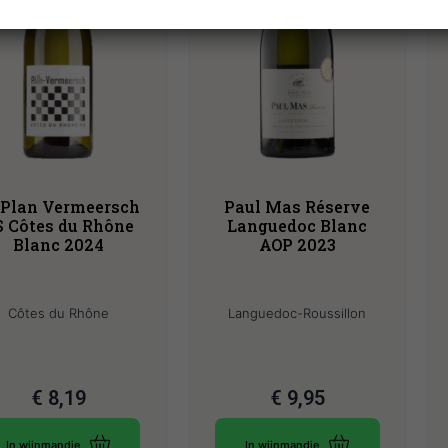
 Plan Vermeersch
Paul Mas Réserve
S Côtes du Rhône
Languedoc Blanc
Blanc 2024
AOP 2023
Côtes du Rhône
Languedoc-Roussillon
€
8,19
€
9,95
In wijnmandje
In wijnmandje