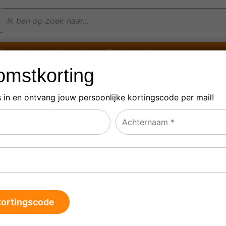
Rode wijn
Witte wijn
Rosé
Mousserende wijn
mstkorting
s in en ontvang jouw persoonlijke
kortingscode per mail!
rsanne
le 6 resultaten