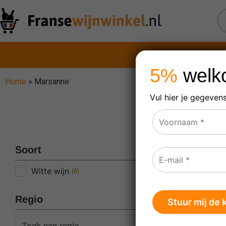
5%
welko
Home
»
Marsanne
Vul hier je gegeven
Ma
Toont al
Soort
Witte wijn
(
6
)
Regio
Zoek een regio