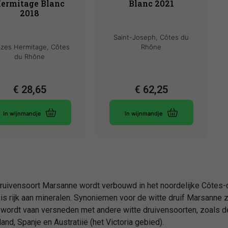
ermitage Blanc
Blanc 2021
2018
Saint-Joseph, Côtes du
zes Hermitage, Côtes
Rhône
du Rhône
€
28,65
€
62,25
In wijnmandje
In wijnmandje
ruivensoort Marsanne wordt verbouwd in het noordelijke Côtes-du
 is rijk aan mineralen. Synoniemen voor de witte druif Marsanne
wordt vaan versneden met andere witte druivensoorten, zoals d
land, Spanje en Austratiië (het Victoria gebied).