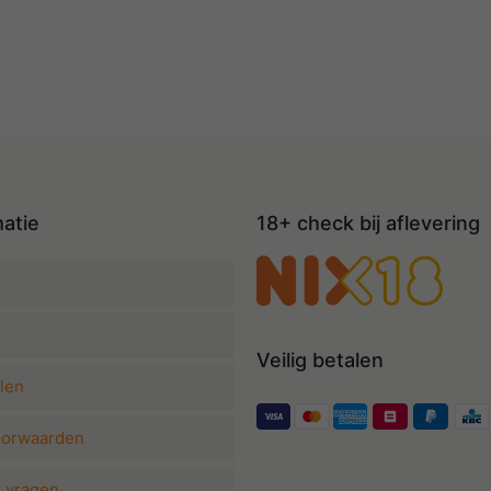
matie
18+ check bij aflevering
Veilig betalen
len
oorwaarden
e vragen