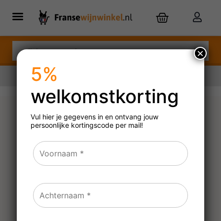
×
5%
welkomstkorting
Nu besteld,
dinsdag
in huis
Vul hier je gegevens in en ontvang jouw
persoonlijke
kortingscode per mail!
Pélous Cevennes Rouge
2019