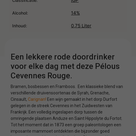
IGP
Classificatie:
14%
Alcohol:
0,75 Liter
Inhoud:
Een lekkere rode doordrinker
voor elke dag met deze Pélous
Cevennes Rouge.
Bramen, bosbessen en Framboos. Een klassieke blend van
verschillende druivensoortenas de Syrah, Grenache,
Cinsault,
Carignan!
Een wijn gemaakt in het dorp Durfort
gelegen in de streek Cevennes in het Zuidwesten van
Frankrijk. Een volledig ingeslapen dorp tussen de
omringende plaatsen Anduze en Saint Hippolyte du Fortot.
Tot het moment dat in 1873 een groep paleontologen een
imposante mammoet ontdekten die bijzonder goed