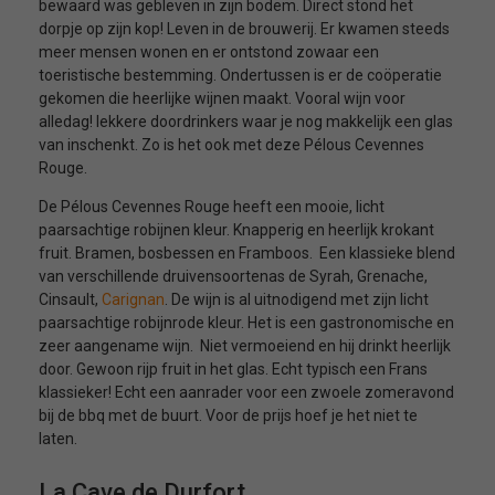
bewaard was gebleven in zijn bodem. Direct stond het
dorpje op zijn kop! Leven in de brouwerij. Er kwamen steeds
meer mensen wonen en er ontstond zowaar een
toeristische bestemming. Ondertussen is er de coöperatie
gekomen die heerlijke wijnen maakt. Vooral wijn voor
alledag! lekkere doordrinkers waar je nog makkelijk een glas
van inschenkt. Zo is het ook met deze Pélous Cevennes
Rouge.
De Pélous Cevennes Rouge heeft een mooie, licht
paarsachtige robijnen kleur. Knapperig en heerlijk krokant
fruit. Bramen, bosbessen en Framboos. Een klassieke blend
van verschillende druivensoortenas de Syrah, Grenache,
Cinsault,
Carignan
. De wijn is al uitnodigend met zijn licht
paarsachtige robijnrode kleur. Het is een gastronomische en
zeer aangename wijn. Niet vermoeiend en hij drinkt heerlijk
door. Gewoon rijp fruit in het glas. Echt typisch een Frans
klassieker! Echt een aanrader voor een zwoele zomeravond
bij de bbq met de buurt. Voor de prijs hoef je het niet te
laten.
La Cave de Durfort