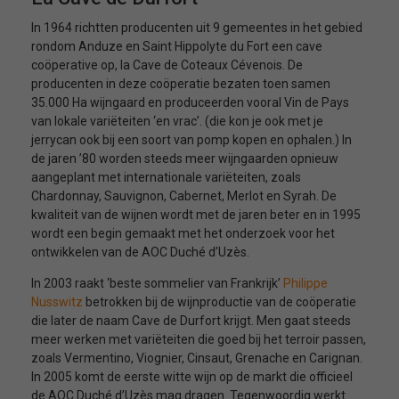
In 1964 richtten producenten uit 9 gemeentes in het gebied
rondom Anduze en Saint Hippolyte du Fort een cave
coöperative op, la Cave de Coteaux Cévenois. De
producenten in deze coöperatie bezaten toen samen
35.000 Ha wijngaard en produceerden vooral Vin de Pays
van lokale variëteiten ‘en vrac’. (die kon je ook met je
jerrycan ook bij een soort van pomp kopen en ophalen.) In
de jaren ’80 worden steeds meer wijngaarden opnieuw
aangeplant met internationale variëteiten, zoals
Chardonnay, Sauvignon, Cabernet, Merlot en Syrah. De
kwaliteit van de wijnen wordt met de jaren beter en in 1995
wordt een begin gemaakt met het onderzoek voor het
ontwikkelen van de AOC Duché d’Uzès.
In 2003 raakt ‘beste sommelier van Frankrijk’
Philippe
Nusswitz
betrokken bij de wijnproductie van de coöperatie
die later de naam Cave de Durfort krijgt. Men gaat steeds
meer werken met variëteiten die goed bij het terroir passen,
zoals Vermentino, Viognier, Cinsaut, Grenache en Carignan.
In 2005 komt de eerste witte wijn op de markt die officieel
de AOC Duché d’Uzès mag dragen. Tegenwoordig werkt