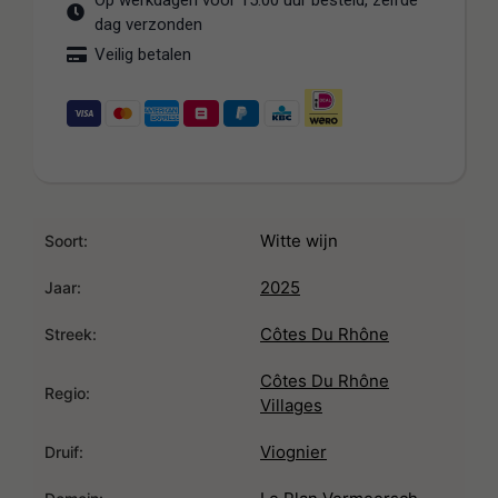
Op werkdagen voor 15:00 uur besteld, zelfde
dag verzonden
Veilig betalen
Witte wijn
Soort:
2025
Jaar:
Côtes Du Rhône
Streek:
Côtes Du Rhône
Regio:
Villages
Viognier
Druif: