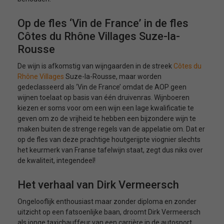
Op de fles ‘Vin de France’ in de fles
Côtes du Rhône Villages Suze-la-
Rousse
De wijn is afkomstig van wijngaarden in de streek
Côtes du
Rhône Villages
Suze-la-Rousse, maar worden
gedeclasseerd als ‘Vin de France’ omdat de AOP geen
wijnen toelaat op basis van één druivenras. Wijnboeren
kiezen er soms voor om een wijn een lage kwalificatie te
geven om zo de vrijheid te hebben een bijzondere wijn te
maken buiten de strenge regels van de appelatie om. Dat er
op de fles van deze prachtige houtgerijpte viognier slechts
het keurmerk van Franse tafelwijn staat, zegt dus niks over
de kwaliteit, integendeel!
Het verhaal van Dirk Vermeersch
Ongelooflijk enthousiast maar zonder diploma en zonder
uitzicht op een fatsoenlijke baan, droomt Dirk Vermeersch
als jonge taxichauffeur van een carrière in de autosport.