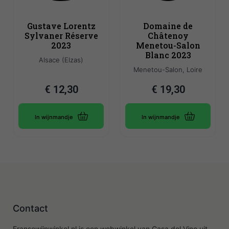
Gustave Lorentz
Domaine de
Sylvaner Réserve
Châtenoy
2023
Menetou-Salon
Blanc 2023
Alsace (Elzas)
Menetou-Salon, Loire
€
12,30
€
19,30
In wijnmandje
In wijnmandje
Contact
Fransewijnwinkel.nl is een webwinkel van Casa del Vino uit