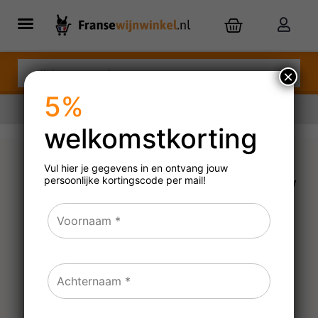
×
5%
welkomstkorting
Vul hier je gegevens in en ontvang jouw
persoonlijke
kortingscode per mail!
Le Plan Vermeersch GT-V
Viognier
2025