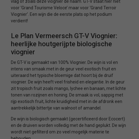
vlag of zoals deze viognier de naam. GT-V staat hier niet
voor ‘Grand Tourisme Veloce’ maar voor ‘Grand Terroir
Viognier’. Een wijn die de eerste plats op het podium
verdient!
Le Plan Vermeersch GT-V Viognier:
heerlijke houtgerijpte biologische
viognier
De GT-V is gemaakt van 100% Viognier. De wijn is vol en
intens van smaak met in de geur veel exotisch fruit en
uiteraard het typische bloemige dat hoort bij de druif
viognier. De wijn heeft veel frisheid en elegantie. In de geur
zit tropisch fruit zoals mango, lychee en banaan, met lichte
tonen van rozijnen en honing. De smaak is vol, sappig met
rijp exotisch fruit, lichte kruidigheid met in de afdronk een
aantrekkelijk bittertje van walnoot of amandel.
De wijn is biologisch gemaakt (gecertificeerd door Ecocert)
en de druiven worden volledig met de hand geplukt. De wijn
wordt niet gefilterd om zo veel mogelijk materie te
behouden.