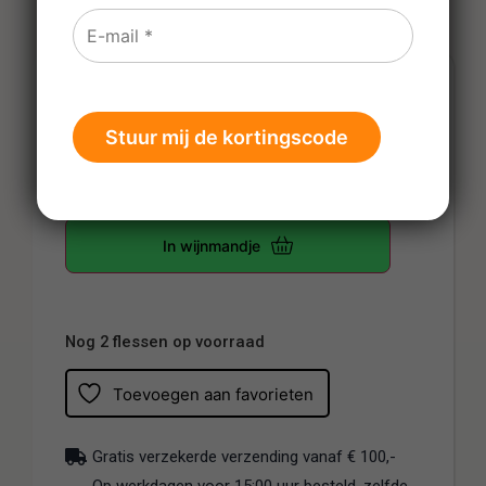
€
14,95
Prijs per fles
-
+
In wijnmandje
Nog 2 flessen op voorraad
Toevoegen aan favorieten
Gratis verzekerde verzending vanaf € 100,-