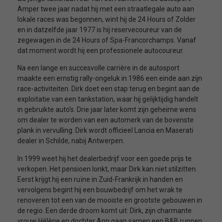
Amper twee jaar nadat hij met een straatlegale auto aan
lokale races was begonnen, wint hij de 24 Hours of Zolder
en in datzelfde jaar 1977 is hij reservecoureur van de
zegewagen in de 24 Hours of Spa-Francorchamps. Vanaf
dat moment wordt hij een professionele autocoureur.
Na een lange en succesvolle carrière in de autosport
maakte een ernstig rally-ongeluk in 1986 een einde aan zijn
race-activiteiten. Dirk doet een stap terug en begint aan de
exploitatie van een tankstation, waar hij gelijktijdig handelt
in gebruikte auto’s. Drie jaar later komt zijn geheime wens
om dealer te worden van een automerk van de bovenste
plank in vervulling. Dirk wordt officieel Lancia en Maserati
dealer in Schilde, nabij Antwerpen.
In 1999 weet hij het dealerbedrijf voor een goede prijs te
verkopen. Het pensioen lonkt, maar Dirk kan niet stilzitten.
Eerst krijgt hij een ruïne in Zuid-Frankrijk in handen en
vervolgens begint hij een bouwbedrijf om het wrak te
renoveren tot een van de mooiste en grootste gebouwen in
de regio. Een derde droom komt uit: Dirk, zijn charmante
vrouw Hélène en dochter Ann gaan samen een B&B runnen