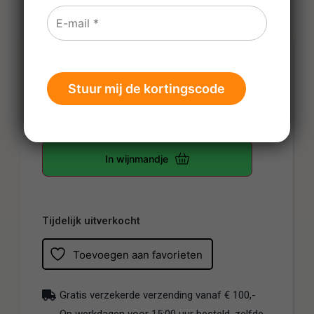
€
9,50
Prijs per fles
-
+
In wijnmandje
Tijdelijk uitverkocht
Toevoegen aan favorieten
Gratis verzekerde verzending vanaf € 100,-