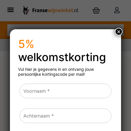
×
5%
welkomstkorting
Nu besteld,
maandag
in huis
Vul hier je gegevens in en ontvang jouw
persoonlijke
kortingscode per mail!
La Félicité Rosé 9% – Bio
2023