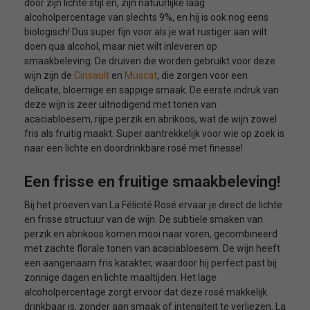
door zijn lichte stijl en, zijn natuurlijke laag
alcoholpercentage van slechts 9%, en hij is ook nog eens
biologisch! Dus super fijn voor als je wat rustiger aan wilt
doen qua alcohol, maar niet wilt inleveren op
smaakbeleving. De druiven die worden gebruikt voor deze
wijn zijn de
Cinsault
en
Muscat
, die zorgen voor een
delicate, bloemige en sappige smaak. De eerste indruk van
deze wijn is zeer uitnodigend met tonen van
acaciabloesem, rijpe perzik en abrikoos, wat de wijn zowel
fris als fruitig maakt. Super aantrekkelijk voor wie op zoek is
naar een lichte en doordrinkbare rosé met finesse!
Een frisse en fruitige smaakbeleving!
Bij het proeven van La Félicité Rosé ervaar je direct de lichte
en frisse structuur van de wijn. De subtiele smaken van
perzik en abrikoos komen mooi naar voren, gecombineerd
met zachte florale tonen van acaciabloesem. De wijn heeft
een aangenaam fris karakter, waardoor hij perfect past bij
zonnige dagen en lichte maaltijden. Het lage
alcoholpercentage zorgt ervoor dat deze rosé makkelijk
drinkbaar is, zonder aan smaak of intensiteit te verliezen. La