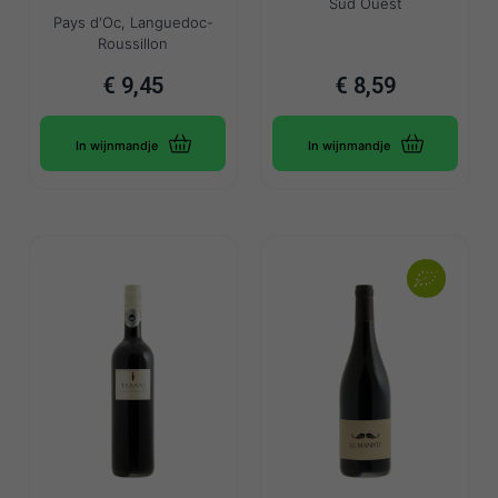
Sud Ouest
Pays d'Oc, Languedoc-
Roussillon
€
9,45
€
8,59
In wijnmandje
In wijnmandje