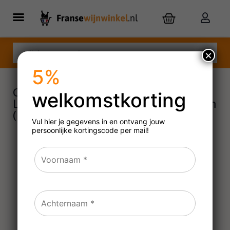
×
5%
Château Paul Mas Coteaux du
welkomstkorting
Languedoc Clos des Mures – Magnum
(1,5 liter)
Vul hier je gegevens in en ontvang jouw
persoonlijke
kortingscode per mail!