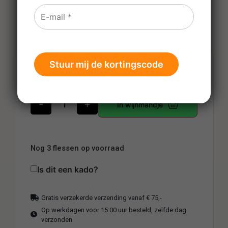
€
33,90
-
+
In wijnmandje
Nog 3 flessen op voorraad
Is dit een kado?
Gratis verzekerde verzending vanaf € 75,-
Op werkdagen voor 15:00 uur besteld, zelfde dag
verzonden