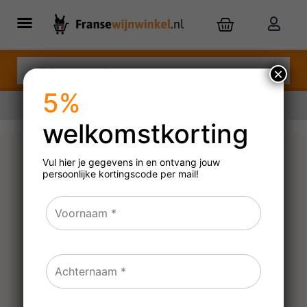
×
5%
welkomstkorting
Nu besteld,
dinsdag
in huis
Vul hier je gegevens in en ontvang jouw
persoonlijke
kortingscode per mail!
Domaine Castelnau
Viognier l’Ile
2022