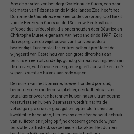
Aan de poorten van het dorp Castelnau de Guers, een paar
kilometer van Pézenas en de Middellandse Zee, heeft het
Domaine de Castelnau een zeer oude oorsprong. Ooit Bezit
van de Heren van Guers uit de 13e eeuw. Een kostbaar
erfgoed dat liefdevol altijd is onderhouden door Béatrice en
Christophe Muret, eigenaars van het pand sinds 1997. Zo is
de roeping van de wijnbouwer van hun voorouders
bestendigt. Tussen vlaktes en kreupelhout profiteert de
wijngaard van Castelnau van een grote diversiteit aan
terroirs en een uitzonderlijk gunstig klimaat voor rijpheid van
de druiven, wat finesse en elegantie geeft aan witte en rosé
wijnen, kracht en balans aan rode wijnen.
De muren van het Domaine, hoewel honderd jaar oud,
herbergen een moderne wijnkelder, een kathedraal van
totaal gerenoveerde betonnen kuipen naast ultramoderne
roestvrijstalen kuipen. Daarnaast wordt ’s nachts de
volledige rijpe druiven geoogst om optimale frisheid en
kwaliteit te behouden, Hier tevens een zéér beperkt gebruik
van sulfieten en rijping op fijne droesem geven de wijnen
tenslotte vol frisheid, soepelheid en karakter. Het domein
heeft een HVE certificaat! het hoogste haalbare