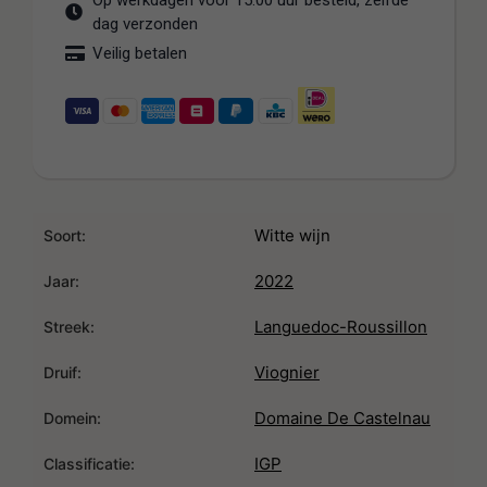
Op werkdagen voor 15:00 uur besteld, zelfde
dag verzonden
Veilig betalen
Witte wijn
Soort:
2022
Jaar:
Languedoc-Roussillon
Streek:
Viognier
Druif:
Domaine De Castelnau
Domein:
IGP
Classificatie: