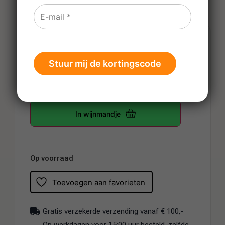
€
7,25
Prijs per fles
-
+
In wijnmandje
Op voorraad
Toevoegen aan favorieten
Gratis verzekerde verzending vanaf € 100,-