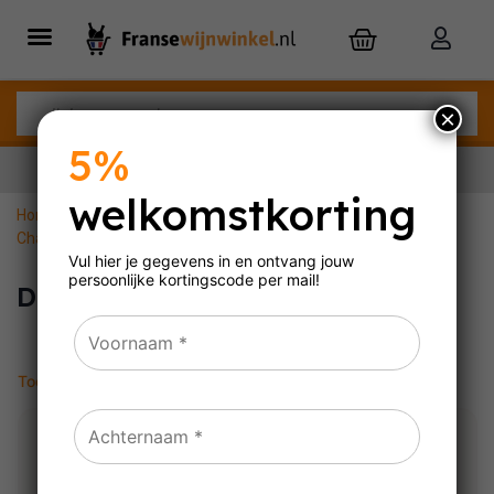
×
5%
welkomstkorting
Home
»
Mousserende wijn
»
Champagne
»
Demi-Sec champagne
Nu besteld,
dinsdag
in huis
Vul hier je gegevens in en ontvang jouw
persoonlijke
kortingscode per mail!
Demi-Sec champagne
Toont alle 3 resultaten