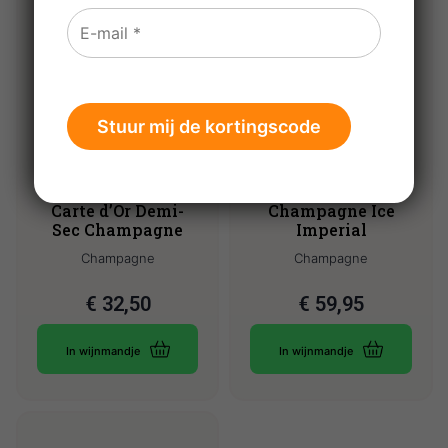
Jean Moutardier
Moet & Chandon
Carte d’Or Demi-
Champagne Ice
Sec Champagne
Imperial
Champagne
Champagne
€
32,50
€
59,95
In wijnmandje
In wijnmandje