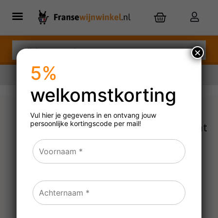
×
5%
welkomstkorting
Nu besteld,
dinsdag
in huis
Vul hier je gegevens in en ontvang jouw
persoonlijke
kortingscode per mail!
Gustave Lorentz Crémant
d’Alsace
non vintage