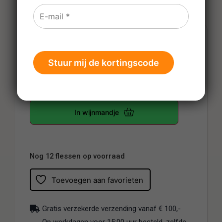
€
22,00
Prijs per fles
-
+
In wijnmandje
Nog 12 flessen op voorraad
Toevoegen aan favorieten
Gratis verzekerde verzending vanaf € 100,-