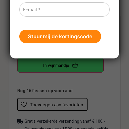
€
17,79
Prijs per fles
-
+
In wijnmandje
Nog 16 flessen op voorraad
Toevoegen aan favorieten
Gratis verzekerde verzending vanaf € 100,-