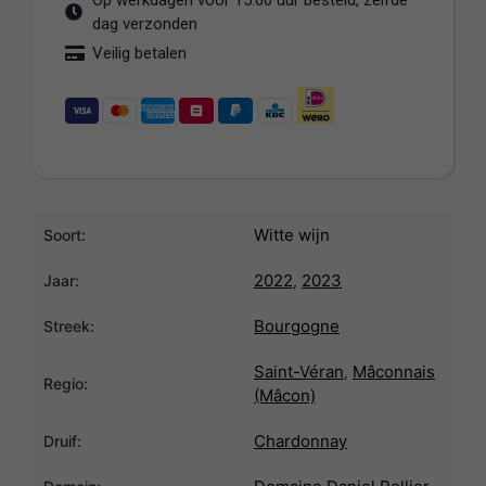
Op werkdagen voor 15:00 uur besteld, zelfde
dag verzonden
Veilig betalen
Witte wijn
Soort:
2022
2023
,
Jaar:
Bourgogne
Streek:
Saint-Véran
Mâconnais
,
Regio:
(Mâcon)
Chardonnay
Druif: