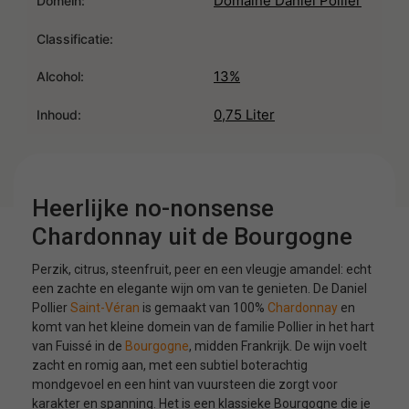
Domaine Daniel Pollier
Domein:
Classificatie:
13%
Alcohol:
0,75 Liter
Inhoud:
Heerlijke no-nonsense
Chardonnay uit de Bourgogne
Perzik, citrus, steenfruit, peer en een vleugje amandel: echt
een zachte en elegante wijn om van te genieten. De Daniel
Pollier
Saint-Véran
is gemaakt van 100%
Chardonnay
en
komt van het kleine domein van de familie Pollier in het hart
van Fuissé in de
Bourgogne
, midden Frankrijk. De wijn voelt
zacht en romig aan, met een subtiel boterachtig
mondgevoel en een hint van vuursteen die zorgt voor
karakter en spanning. Het is een klassieke Bourgogne die je