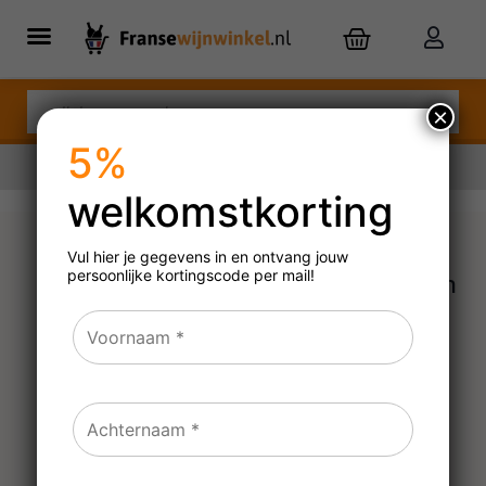
×
5%
welkomstkorting
Nu besteld,
dinsdag
in huis
Vul hier je gegevens in en ontvang jouw
persoonlijke
kortingscode per mail!
Daniel Pollier Saint-Véran
2022, 2023