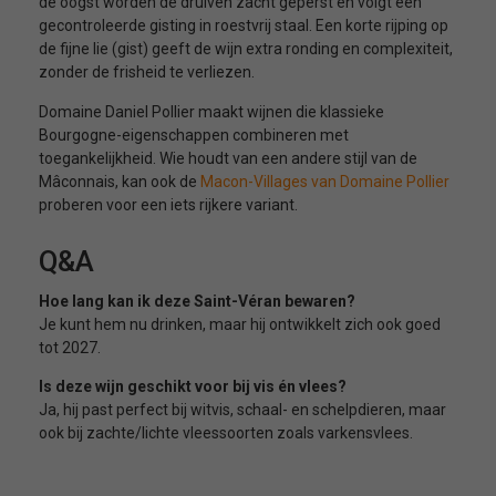
de oogst worden de druiven zacht geperst en volgt een
gecontroleerde gisting in roestvrij staal. Een korte rijping op
de fijne lie (gist) geeft de wijn extra ronding en complexiteit,
zonder de frisheid te verliezen.
Domaine Daniel Pollier maakt wijnen die klassieke
Bourgogne-eigenschappen combineren met
toegankelijkheid. Wie houdt van een andere stijl van de
Mâconnais, kan ook de
Macon-Villages van Domaine Pollier
proberen voor een iets rijkere variant.
Q&A
Hoe lang kan ik deze Saint-Véran bewaren?
Je kunt hem nu drinken, maar hij ontwikkelt zich ook goed
tot 2027.
Is deze wijn geschikt voor bij vis én vlees?
Ja, hij past perfect bij witvis, schaal- en schelpdieren, maar
ook bij zachte/lichte vleessoorten zoals varkensvlees.