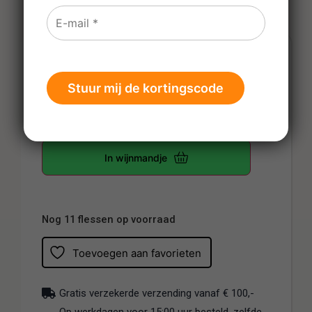
€
21,79
Prijs per fles
-
+
In wijnmandje
Nog 11 flessen op voorraad
Toevoegen aan favorieten
Gratis verzekerde verzending vanaf € 100,-