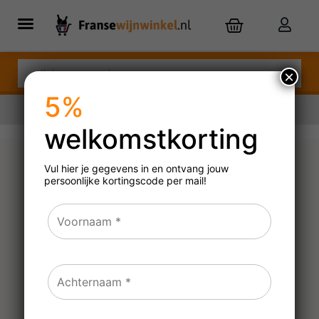
×
5%
welkomstkorting
Nu besteld,
morgen
in huis
Vul hier je gegevens in en ontvang jouw
persoonlijke
kortingscode per mail!
Chateau La Pensée
Lalande de Pomerol
2021, 2022