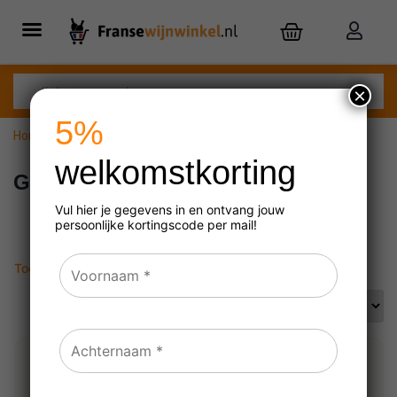
×
5%
Home
»
Gamay
welkomstkorting
Gamay
Vul hier je gegevens in en ontvang jouw
persoonlijke
kortingscode per mail!
Toont alle 4 resultaten