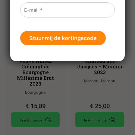
Veuve Ambal
Château des
Crémant de
Jacques – Morgon
Bourgogne
2023
Millésimé Brut
Morgon, Morgon
2023
Bourgogne
€
15,89
€
25,00
In wijnmandje
In wijnmandje