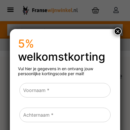
×
5%
welkomstkorting
Nu besteld,
dinsdag
in huis
Vul hier je gegevens in en ontvang jouw
persoonlijke
kortingscode per mail!
Paul Mas Grande Réserve
Chardonnay
2023, 2024