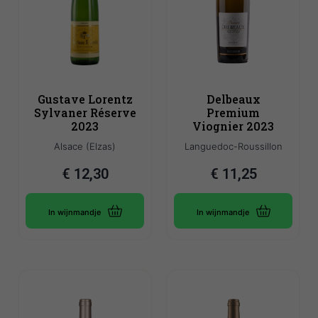
Gustave Lorentz
Delbeaux
Sylvaner Réserve
Premium
2023
Viognier 2023
Alsace (Elzas)
Languedoc-Roussillon
€
12,30
€
11,25
In wijnmandje
In wijnmandje