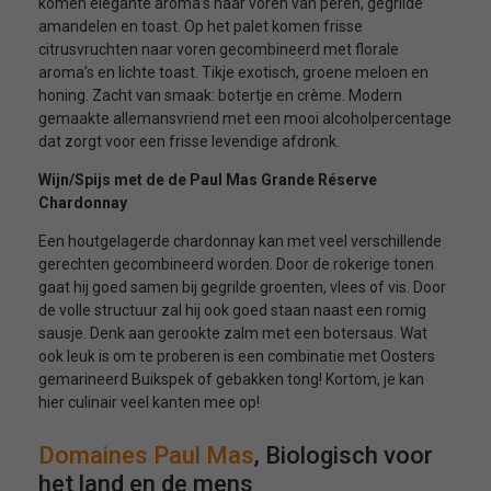
komen elegante aroma’s naar voren van peren, gegrilde
amandelen en toast. Op het palet komen frisse
citrusvruchten naar voren gecombineerd met florale
aroma’s en lichte toast. Tikje exotisch, groene meloen en
honing. Zacht van smaak: botertje en crème. Modern
gemaakte allemansvriend met een mooi alcoholpercentage
dat zorgt voor een frisse levendige afdronk.
Wijn/Spijs met de de Paul Mas Grande Réserve
Chardonnay
Een houtgelagerde chardonnay kan met veel verschillende
gerechten gecombineerd worden. Door de rokerige tonen
gaat hij goed samen bij gegrilde groenten, vlees of vis. Door
de volle structuur zal hij ook goed staan naast een romig
sausje. Denk aan gerookte zalm met een botersaus. Wat
ook leuk is om te proberen is een combinatie met Oosters
gemarineerd Buikspek of gebakken tong! Kortom, je kan
hier culinair veel kanten mee op!
Domaines Paul Mas
, Biologisch voor
het land en de mens