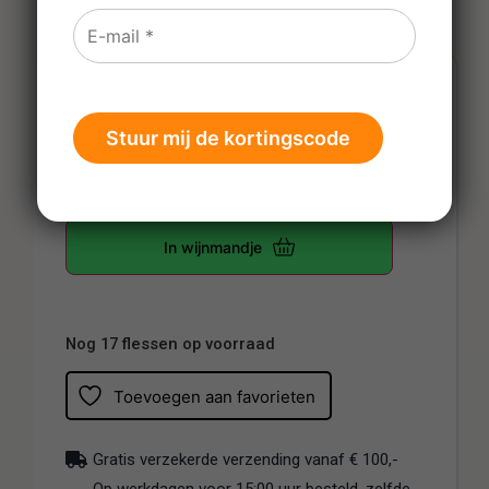
€
15,39
Prijs per fles
-
+
In wijnmandje
Nog 17 flessen op voorraad
Toevoegen aan favorieten
Gratis verzekerde verzending vanaf € 100,-