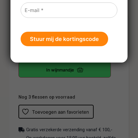
€
14,99
Prijs per fles
-
+
In wijnmandje
Nog 3 flessen op voorraad
Toevoegen aan favorieten
Gratis verzekerde verzending vanaf € 100,-