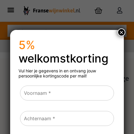
×
5%
welkomstkorting
Nu besteld,
morgen
in huis
Vul hier je gegevens in en ontvang jouw
persoonlijke
kortingscode per mail!
Kolonne Null Cuvée Rouge
No. 03
N.V.