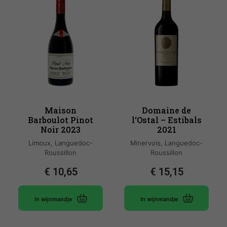
Maison
Domaine de
Barboulot Pinot
l‘Ostal – Estibals
Noir 2023
2021
Limoux, Languedoc-
Minervois, Languedoc-
Roussillon
Roussillon
€
10,65
€
15,15
In wijnmandje
In wijnmandje