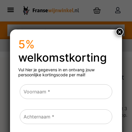
×
5%
welkomstkorting
Nu besteld,
maandag
in huis
Vul hier je gegevens in en ontvang jouw
persoonlijke
kortingscode per mail!
Coravin Model Six+ Zwart
Geniet van jouw favoriete wijnen
zonder de fles te hoeven openen.
Bewaar jouw wijnen met kurk voor
weken, maanden of zelfs jaren! Of tot 3
maanden voor flessen met schroefdop.