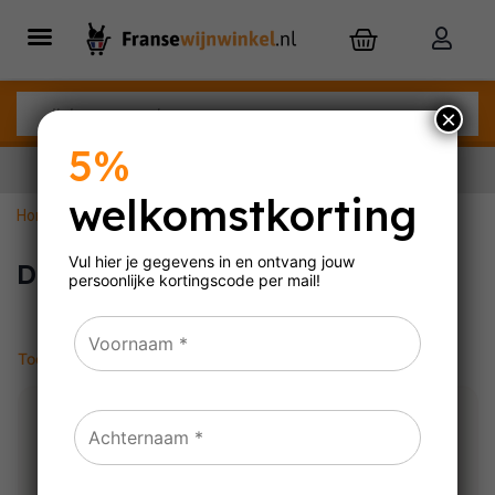
×
5%
welkomstkorting
Home
»
Delas Frères
Nu besteld,
maandag
in huis
Vul hier je gegevens in en ontvang jouw
Delas Frères
persoonlijke
kortingscode per mail!
Toont alle 2 resultaten