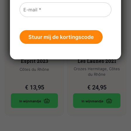
Delas Frères Côtes-
Delas Frères
du-Rhône Saint
Crozes Hermitage
Esprit 2023
Les Launes 2021
Crozes Hermitage, Côtes
Côtes du Rhône
du Rhône
€
13,95
€
24,95
In wijnmandje
In wijnmandje