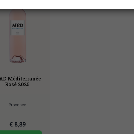
D Méditerranée
Rosé 2025
Provence
€
8,89