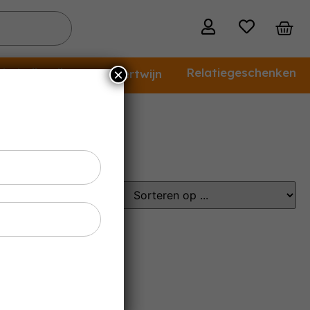
holvrije wijn
Relatiegeschenken
×
Dessertwijn