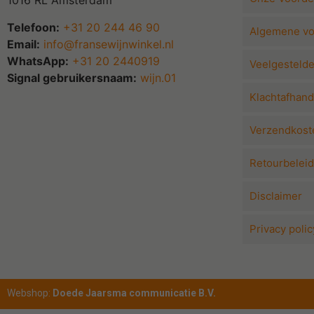
1016 RL Amsterdam
Telefoon:
+31 20 244 46 90
Algemene v
Email:
info@fransewijnwinkel.nl
WhatsApp:
+31 20 2440919
Veelgesteld
Signal gebruikersnaam:
wijn.01
Klachtafhand
Verzendkoste
Retourbeleid
Disclaimer
Privacy polic
Webshop:
Doede Jaarsma communicatie B.V.