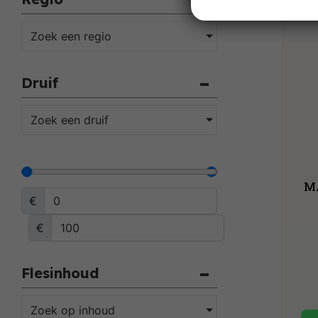
Zoek een regio
Druif
Zoek een druif
MA
€
€
Flesinhoud
Zoek op inhoud