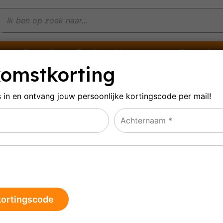
Witte wijn
Rosé
Mousserende wijn
Alco
omstkorting
s in en ontvang jouw persoonlijke
kortingscode per mail!
âteau l'Arnaude
ultaat