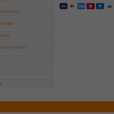
oorwaarden
e vragen
eling
n en levertijd
y