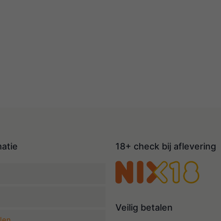
matie
18+ check bij aflevering
Veilig betalen
len