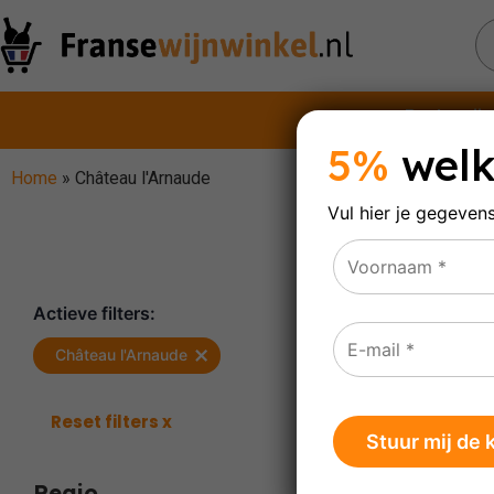
Rode wijn
5%
welk
Home
»
Château l'Arnaude
Vul hier je gegeven
Ch
Actieve filters:
×
Château l'Arnaude
Enig res
Reset filters x
Regio