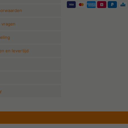
oorwaarden
e vragen
eling
n en levertijd
y