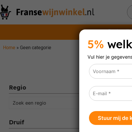
Rode wijn
5%
welk
Home
»
Geen categorie
Vul hier je gegeven
Ge
Regio
Toont al
Zoek een regio
Druif