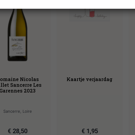
omaine Nicolas
Kaartje verjaardag
llet Sancerre Les
Garennes 2023
Sancerre, Loire
€
28,50
€
1,95