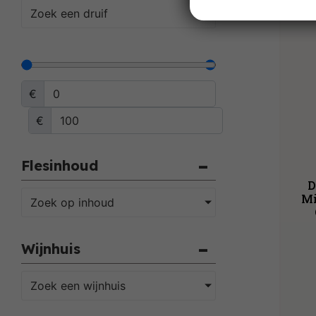
Zoek een druif
€
€
Flesinhoud
D
Mi
Zoek op inhoud
Wijnhuis
Zoek een wijnhuis