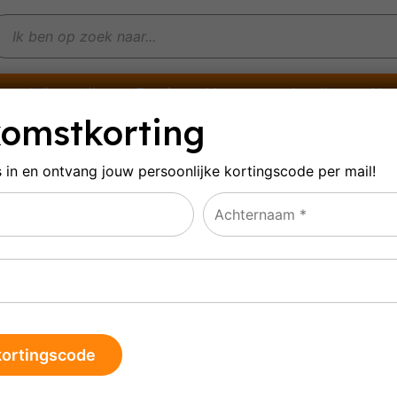
Witte wijn
Rosé
Mousserende wijn
Alco
omstkorting
s in en ontvang jouw persoonlijke
kortingscode per mail!
en categorie
le 11 resultaten