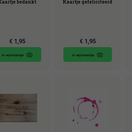
Kaartje bedankt
Kaartje gefeliciteerd
€
1,95
€
1,95
In wijnmandje
In wijnmandje