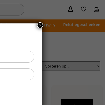
holvrije wijn
Relatiegeschenken
×
Dessertwijn