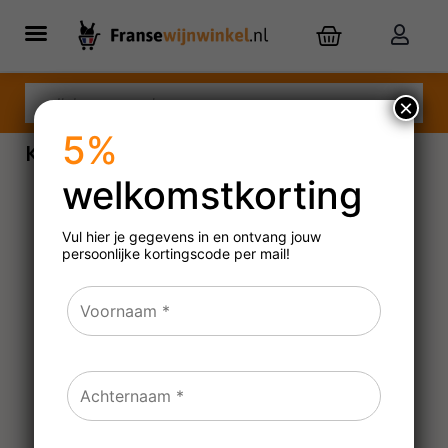
×
5%
Kaartje oeps
welkomstkorting
Vul hier je gegevens in en ontvang jouw
persoonlijke
kortingscode per mail!