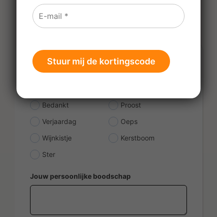
€
1,95
Kies een kaartje
*
Bedankt
Proost
Verjaardag
Oeps
Wijnkistje
Kerstboom
Ster
Jouw persoonlijke boodschap