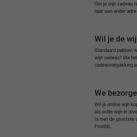
Om je wijn cadeau r
naar een ander adres
Wil je de w
Standaard pakken wi
wijn cadeau? We heb
cadeauverpakking aa
We bezorgen
Wil je online wijn k
als witte wijn in d
is met de grootste
PostNL.