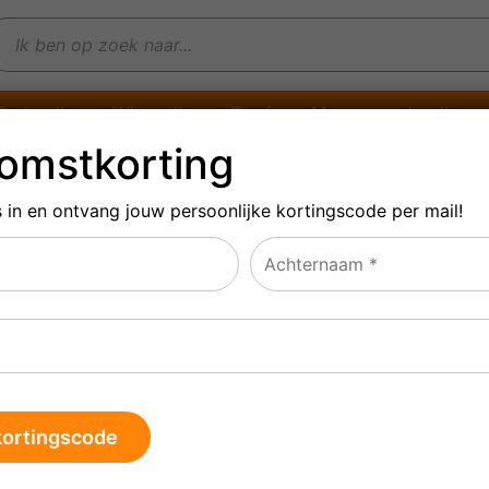
Rode wijn
Witte wijn
Rosé
Mousserende wijn
omstkorting
s in en ontvang jouw persoonlijke
kortingscode per mail!
€
1,95
Kies een kaartje
*
Bedankt
Verjaardag