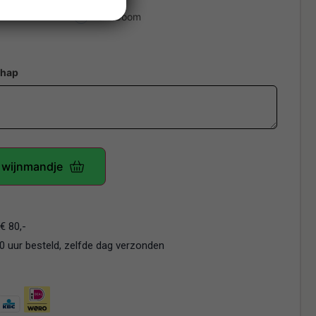
Kerstboom
chap
n wijnmandje
€ 80,-
 uur besteld, zelfde dag verzonden