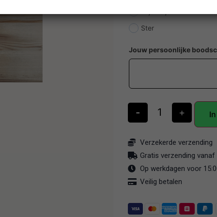
Wijnkistje
Ster
Jouw persoonlijke boods
-
+
I
Verzekerde verzending
Gratis verzending vanaf 
Op werkdagen voor 15:00
Veilig betalen