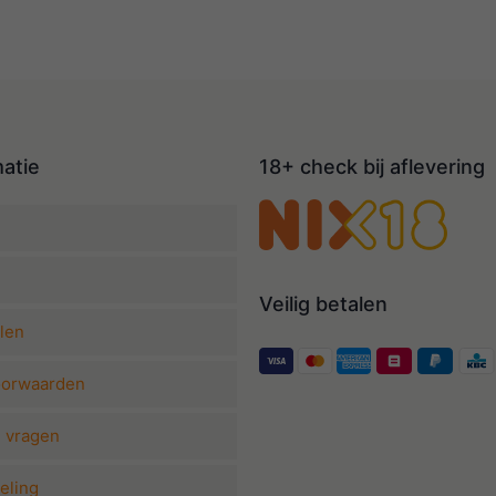
matie
18+ check bij aflevering
Veilig betalen
len
oorwaarden
e vragen
eling