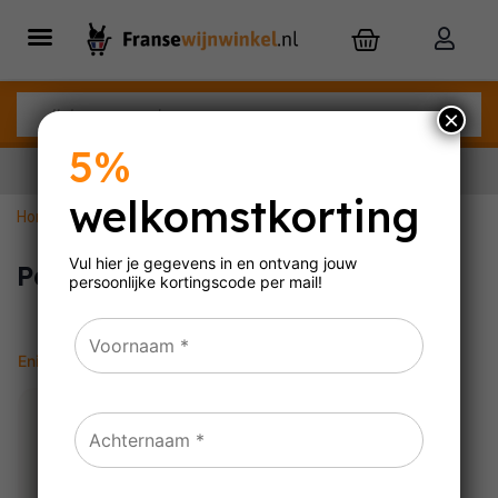
×
5%
welkomstkorting
Home
»
Pascal Jolivet
Nu besteld,
zaterdag
in huis
Vul hier je gegevens in en ontvang jouw
Pascal Jolivet
persoonlijke
kortingscode per mail!
Enig resultaat