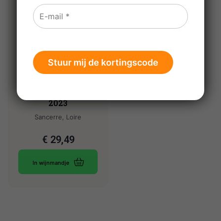
Pascal Jolivet
Sancerre Rouge
2023
Sancerre, Loire
€
29,49
In wijnmandje