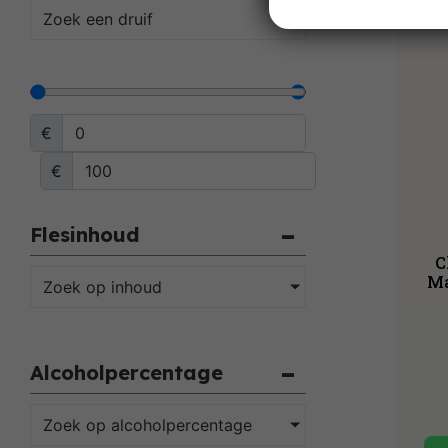
Zoek een druif
€
€
Flesinhoud
C
Ma
Zoek op inhoud
Alcoholpercentage
Zoek op alcoholpercentage