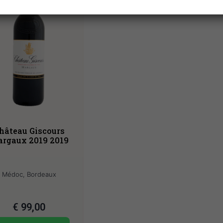
hâteau Giscours
rgaux 2019 2019
Médoc, Bordeaux
€
99,00