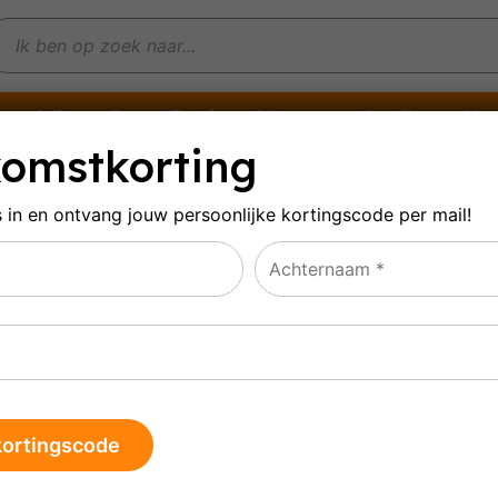
Witte wijn
Rosé
Mousserende wijn
Alco
omstkorting
s in en ontvang jouw persoonlijke
kortingscode per mail!
rdeaux Grand cru class
ultaat