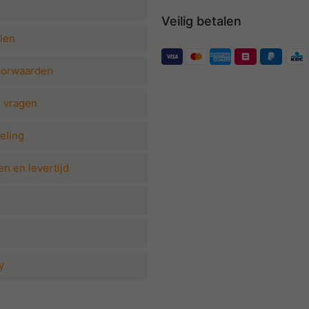
Veilig betalen
len
oorwaarden
e vragen
eling
n en levertijd
y