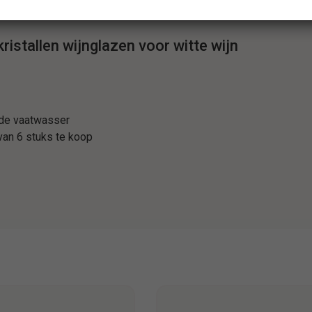
en zijn geschikt voor in de afwasmachine.
kristallen wijnglazen voor witte wijn
 de vaatwasser
van 6 stuks te koop