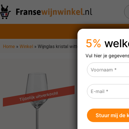
5%
welk
Home
»
Winkel
»
Wijnglas kristal witte wijn (6 stuks)
Vul hier je gegeven
Wijnglas 
6 wijnglazen in doo
Wijnglas van kristal, 
optimaal te genieten 
De wijnglazen zoals je
Hierin komt het aroma 
nu ook via onze websho
mondrand. Het pootje i