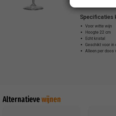
keukenkastje. De glaz
Specificaties 
Voor witte wijn
Hoogte 22 cm
Echt kristal
Geschikt voor in
Alleen per doos 
Alternatieve
wijnen