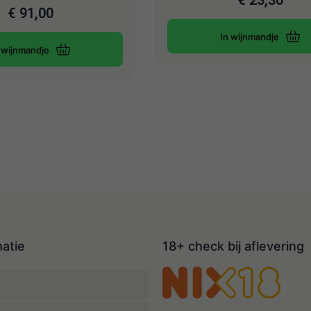
€
23,30
€
91,00
In wijnmandje
 wijnmandje
matie
18+ check bij aflevering