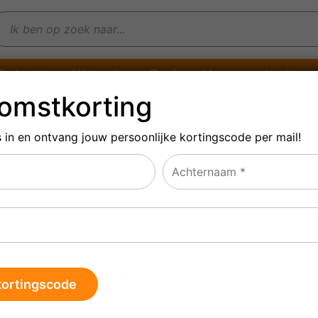
Rode wijn
Witte wijn
Rosé
Mousserende wijn
omstkorting
s in en ontvang jouw persoonlijke
kortingscode per mail!
kristal witte wijn (6 stuks)
s
formaat voor witte wijn. Set van 6 goede kristallen wijnglazen om
witte wijn
van de lekkere
uit onze Fransewijnwinkel.
 die in Frankrijk tegenkomt, drinken heerlijk door het dunne glas.
van de wijn optimaal tot zijn recht! We zijn blij deze goede glazen
p aan te kunnen bieden. Het glas is sterk, krasvast met een fijne
s niet te hoog, zodat ze ook nog op te bergen zijn in een