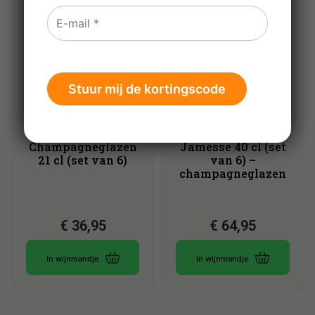
Lehmann
Lehmann Grand
Excellence
Champagne
Champagneglazen
Jamesse 40 cl (set
21 cl (set van 6)
van 6) –
champagneglazen
€
36,95
€
64,95
In wijnmandje
In wijnmandje