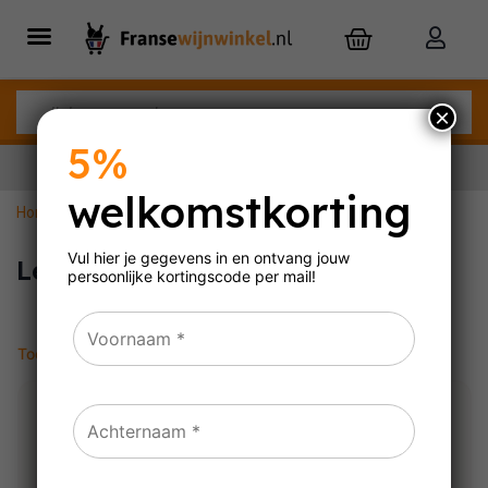
×
5%
welkomstkorting
Home
»
Lehmann
Nu besteld,
dinsdag
in huis
Vul hier je gegevens in en ontvang jouw
Lehmann
persoonlijke
kortingscode per mail!
Toont alle 2 resultaten