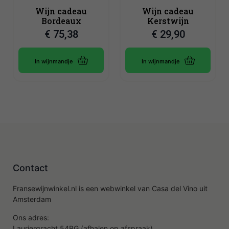
Wijn cadeau
Wijn cadeau
Bordeaux
Kerstwijn
€
75,38
€
29,90
In wijnmandje
In wijnmandje
Contact
Fransewijnwinkel.nl is een webwinkel van Casa del Vino uit
Amsterdam
Ons adres:
Lauriergracht 54BG (afhalen op afspraak)