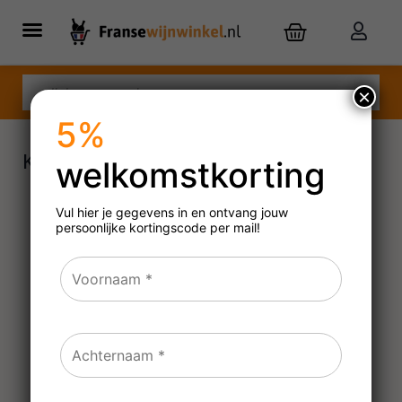
×
5%
Kerstcadeau Kerstwijn met kaartje
welkomstkorting
Vul hier je gegevens in en ontvang jouw
persoonlijke
kortingscode per mail!