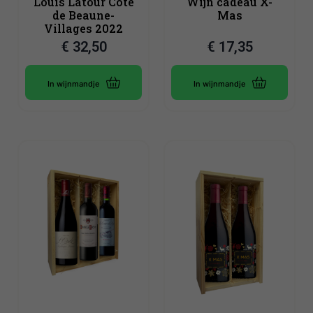
Louis Latour Côte
Wijn cadeau X-
de Beaune-
Mas
Villages 2022
€
32,50
€
17,35
In wijnmandje
In wijnmandje