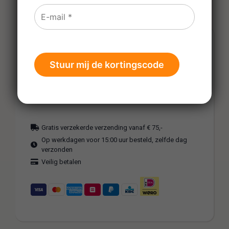
€
0,00
Tijdelijk uitverkocht
Is dit een kado?
Gratis verzekerde verzending vanaf € 75,-
Op werkdagen voor 15:00 uur besteld, zelfde dag
verzonden
Veilig betalen