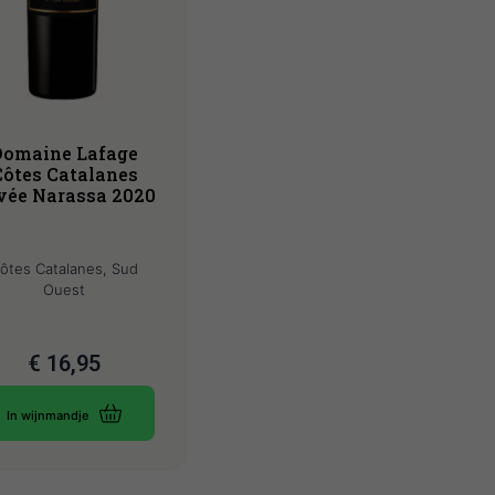
Domaine Lafage
Côtes Catalanes
vée Narassa 2020
ôtes Catalanes, Sud
Ouest
€
16,95
In wijnmandje