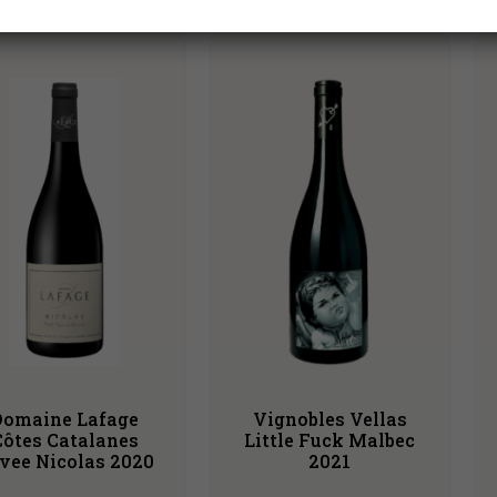
le 5 resultaten
Domaine Lafage
Vignobles Vellas
Côtes Catalanes
Little Fuck Malbec
vee Nicolas 2020
2021