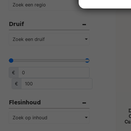
Toont al
Zoek een regio
Druif
Zoek een druif
€
€
Flesinhoud
Zoek op inhoud
Cu