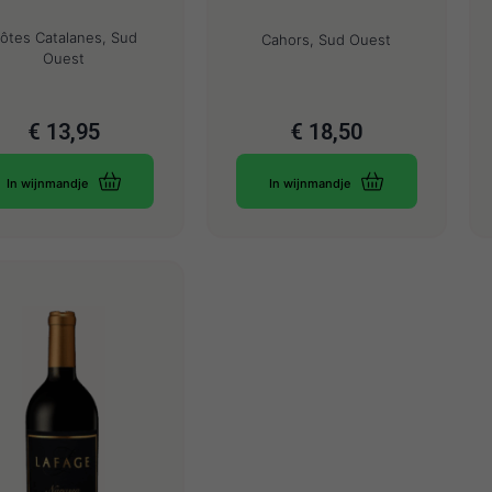
ôtes Catalanes, Sud
Cahors, Sud Ouest
Ouest
€
13,95
€
18,50
In wijnmandje
In wijnmandje