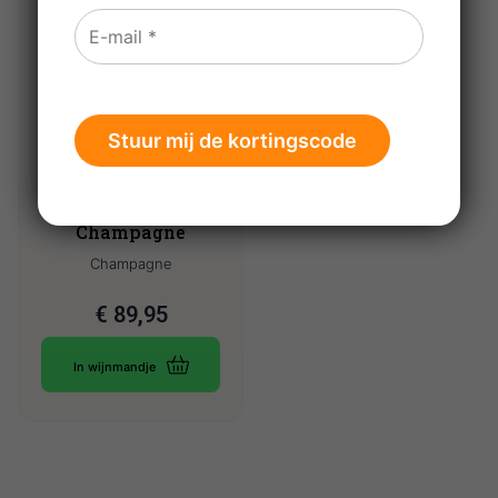
Ruinart Blanc de
Blancs Brut
Champagne
Champagne
€
89,95
In wijnmandje