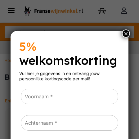
×
5%
welkomstkorting
Home
»
Bruisend & Complex
Nu besteld,
morgen
in huis
Vul hier je gegevens in en ontvang jouw
Bruisend & Complex
persoonlijke
kortingscode per mail!
Enig resultaat