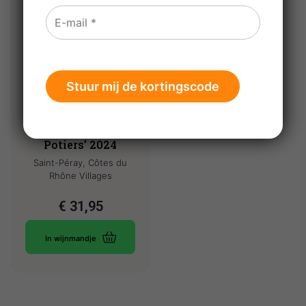
Yves Cuilleron
Saint-Péray ‘Les
Potiers’ 2024
Saint-Péray, Côtes du
Rhône Villages
€
31,95
In wijnmandje