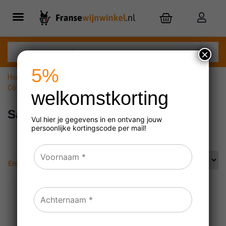
×
5%
Home
»
Frankrijk
»
Côtes du Rhône
»
Côtes du Rhône Villages
»
Saint-Péray
welkomstkorting
Saint-Péray
Vul hier je gegevens in en ontvang jouw
persoonlijke
kortingscode per mail!
Enig resultaat