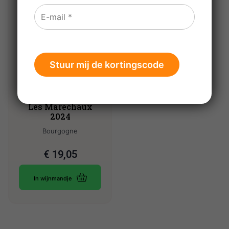
Chavy-Chouet
Bourgogne Aligoté
Les Marechaux
2024
Bourgogne
€
19,05
In wijnmandje