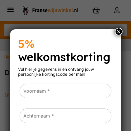
×
5%
welkomstkorting
Home
»
Domaine Chavy-Chouet
Nu besteld,
dinsdag
in huis
Vul hier je gegevens in en ontvang jouw
Domaine Chavy-Chouet
persoonlijke
kortingscode per mail!
Enig resultaat