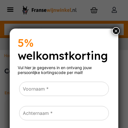
×
5%
welkomstkorting
Home
»
Caves Languedoc Roussillon
Nu besteld,
zaterdag
in huis
Vul hier je gegevens in en ontvang jouw
Caves Languedoc Roussillon
persoonlijke
kortingscode per mail!
Enig resultaat