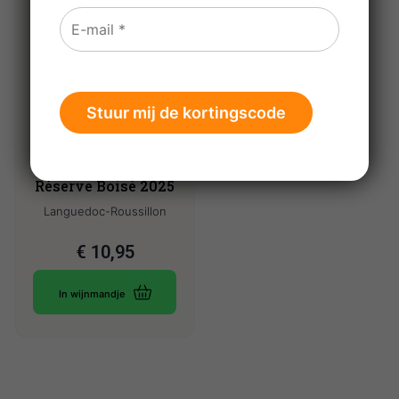
Chevancy
Chardonnay
Réserve Boisé 2025
Languedoc-Roussillon
€
10,95
In wijnmandje