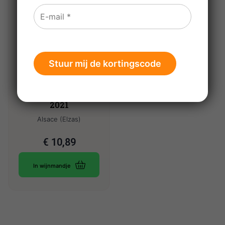
Wolfberger
Riesling Signature
2021
Alsace (Elzas)
€
10,89
In wijnmandje