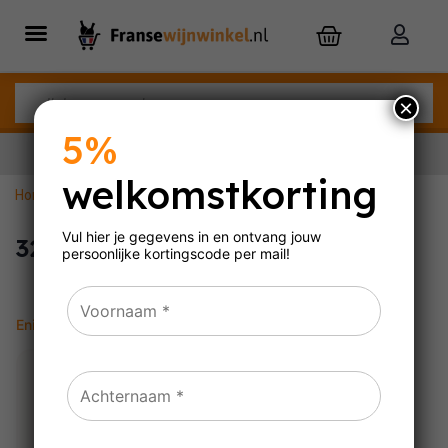
×
5%
welkomstkorting
Home
»
3221249350009
Nu besteld,
dinsdag
in huis
Vul hier je gegevens in en ontvang jouw
3221249350009
persoonlijke
kortingscode per mail!
Enig resultaat