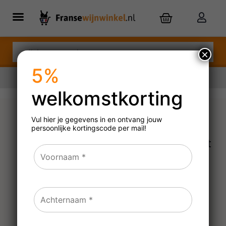
×
5%
welkomstkorting
Nu besteld,
dinsdag
in huis
Vul hier je gegevens in en ontvang jouw
persoonlijke
kortingscode per mail!
Spiegelau Definition
Bordeaux wijnglazen (set
van 2)