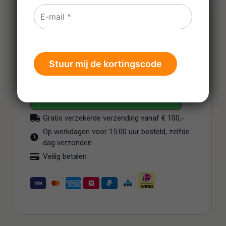
€
37,95
-
+
In wijnmandje
Gratis verzekerde verzending vanaf € 100,-
Op werkdagen voor 15:00 uur besteld, zelfde
dag verzonden
Veilig betalen