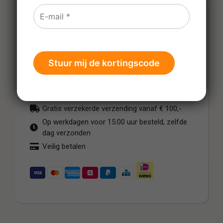
€
2,95
-
+
In wijnmandje
Gratis verzekerde verzending vanaf € 100,-
Op werkdagen voor 15:00 uur besteld, zelfde
dag verzonden
Veilig betalen