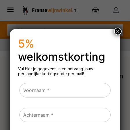
×
5%
welkomstkorting
Nu besteld,
dinsdag
in huis
Vul hier je gegevens in en ontvang jouw
persoonlijke
kortingscode per mail!
Cadeauverpakking karton
2 flessen