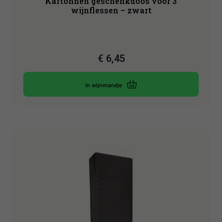
Kartonnen geschenkdoos voor 3
wijnflessen – zwart
€
6,45
In wijnmandje