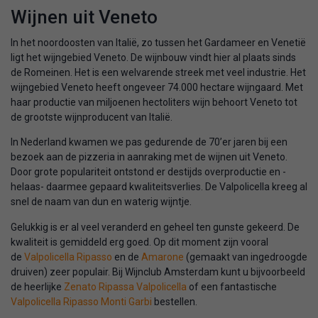
Wijnen uit Veneto
In het noordoosten van Italië, zo tussen het Gardameer en Venetië
ligt het wijngebied Veneto. De wijnbouw vindt hier al plaats sinds
de Romeinen. Het is een welvarende streek met veel industrie. Het
wijngebied Veneto heeft ongeveer 74.000 hectare wijngaard. Met
haar productie van miljoenen hectoliters wijn behoort Veneto tot
de grootste wijnproducent van Italië.
In Nederland kwamen we pas gedurende de 70’er jaren bij een
bezoek aan de pizzeria in aanraking met de wijnen uit Veneto.
Door grote populariteit ontstond er destijds overproductie en -
helaas- daarmee gepaard kwaliteitsverlies. De Valpolicella kreeg al
snel de naam van dun en waterig wijntje.
Gelukkig is er al veel veranderd en geheel ten gunste gekeerd. De
kwaliteit is gemiddeld erg goed. Op dit moment zijn vooral
de
Valpolicella Ripasso
en de
Amarone
(gemaakt van ingedroogde
druiven) zeer populair. Bij Wijnclub Amsterdam kunt u bijvoorbeeld
de heerlijke
Zenato Ripassa Valpolicella
of een fantastische
Valpolicella Ripasso Monti Garbi
bestellen.