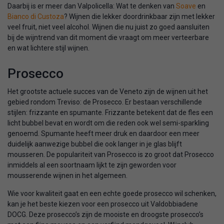
Daarbij is er meer dan Valpolicella: Wat te denken van
Soave
en
Bianco di Custoza
? Wijnen die lekker doordrinkbaar zijn met lekker
veel fruit, niet veel alcohol. Wijnen die nu juist zo goed aansluiten
bij de wijntrend van dit moment die vraagt om meer verteerbare
en wat lichtere stijl wijnen.
Prosecco
Het grootste actuele succes van de Veneto zijn de wijnen uit het
gebied rondom Treviso: de Prosecco. Er bestaan verschillende
stijlen: frizzante en spumante. Frizzante betekent dat de fles een
licht bubbel bevat en wordt om die reden ook wel semi-sparkling
genoemd. Spumante heeft meer druk en daardoor een meer
duidelijk aanwezige bubbel die ook langer in je glas blijft
mousseren. De populariteit van Prosecco is zo groot dat Prosecco
inmiddels al een soortnaam lijkt te zijn geworden voor
mousserende wijnen in het algemeen.
Wie voor kwaliteit gaat en een echte goede prosecco wil schenken,
kan je het beste kiezen voor een prosecco uit Valdobbiadene
DOCG. Deze prosecco’s zijn de mooiste en droogste prosecco’s