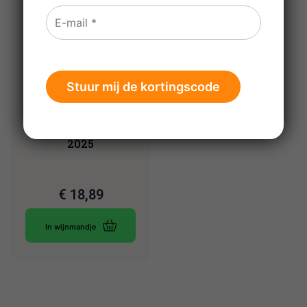
Rosapasso Pinot
Nero Rosato
Magnum (1,5 liter)
2025
€
18,89
In wijnmandje