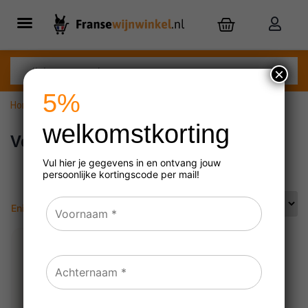
×
5%
Home
»
Veneto
welkomstkorting
Veneto
Vul hier je gegevens in en ontvang jouw
persoonlijke
kortingscode per mail!
Enig resultaat