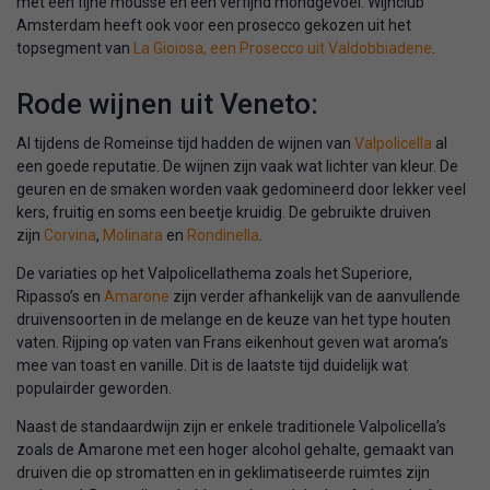
met een fijne mousse en een verfijnd mondgevoel. Wijnclub
Amsterdam heeft ook voor een prosecco gekozen uit het
topsegment van
La Gioiosa, een Prosecco uit Valdobbiadene
.
Rode wijnen uit Veneto:
Al tijdens de Romeinse tijd hadden de wijnen van
Valpolicella
al
een goede reputatie. De wijnen zijn vaak wat lichter van kleur. De
geuren en de smaken worden vaak gedomineerd door lekker veel
kers, fruitig en soms een beetje kruidig. De gebruikte druiven
zijn
Corvina
,
Molinara
en
Rondinella
.
De variaties op het Valpolicellathema zoals het Superiore,
Ripasso’s en
Amarone
zijn verder afhankelijk van de aanvullende
druivensoorten in de melange en de keuze van het type houten
vaten. Rijping op vaten van Frans eikenhout geven wat aroma’s
mee van toast en vanille. Dit is de laatste tijd duidelijk wat
populairder geworden.
Naast de standaardwijn zijn er enkele traditionele Valpolicella’s
zoals de Amarone met een hoger alcohol gehalte, gemaakt van
druiven die op stromatten en in geklimatiseerde ruimtes zijn