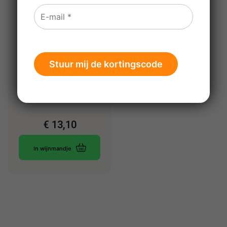
Despagne Biface
Blanc – bio 2024
€
13,10
In wijnmandje