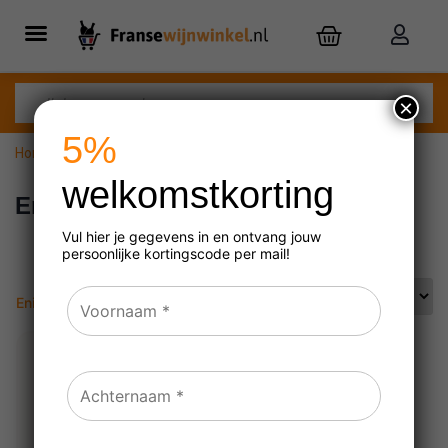
×
5%
Home
»
Entre-Deux-Mers
welkomstkorting
Entre-Deux-Mers
Vul hier je gegevens in en ontvang jouw
persoonlijke
kortingscode per mail!
Enig resultaat