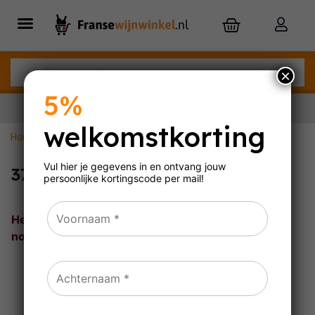
×
5%
welkomstkorting
Home
»
3760148131758
Nu besteld,
maandag
in huis
Vul hier je gegevens in en ontvang jouw
3760148131758
persoonlijke
kortingscode per mail!
Helaas, geen wijnen gevonden, probeer het
nogmaals met andere filters.