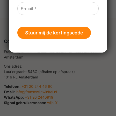
Contact
Fransewijnwinkel.nl is een webwinkel van Casa del Vino uit
Amsterdam
Ons adres:
Lauriergracht 54BG (afhalen op afspraak)
1016 RL Amsterdam
Telefoon:
+31 20 244 46 90
Email:
info@fransewijnwinkel.nl
WhatsApp:
+31 20 2440919
Signal gebruikersnaam:
wijn.01