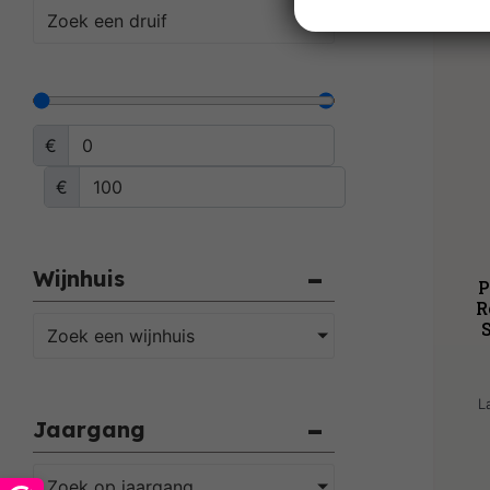
Zoek een druif
€
€
Wijnhuis
P
R
Zoek een wijnhuis
L
Jaargang
Zoek op jaargang