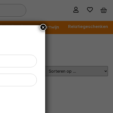
holvrije wijn
Relatiegeschenken
×
Dessertwijn