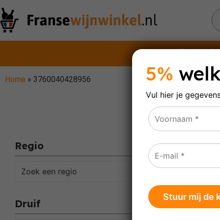
Rode wijn
5%
welk
Home
»
3760040428956
Vul hier je gegeven
37
Regio
Enig res
Zoek een regio
Druif