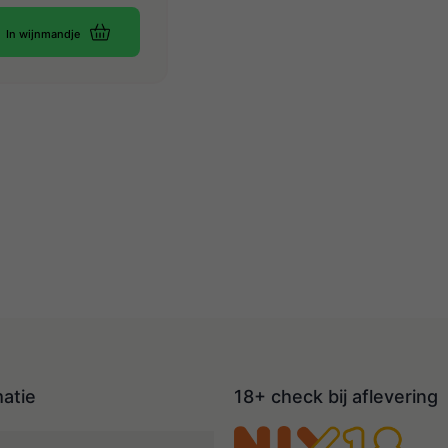
In wijnmandje
matie
18+ check bij aflevering