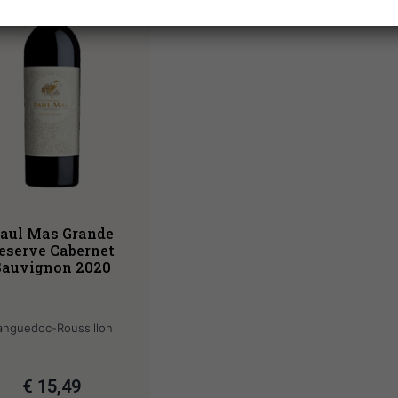
aul Mas Grande
eserve Cabernet
Sauvignon 2020
anguedoc-Roussillon
€
15,49