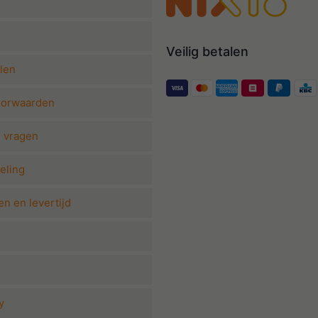
Veilig betalen
len
oorwaarden
e vragen
eling
n en levertijd
y