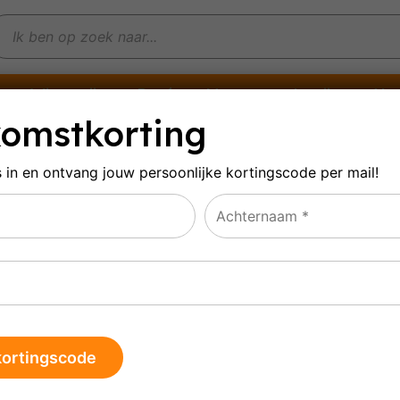
Witte wijn
Rosé
Mousserende wijn
Alco
omstkorting
s in en ontvang jouw persoonlijke
kortingscode per mail!
60040428956
ultaat